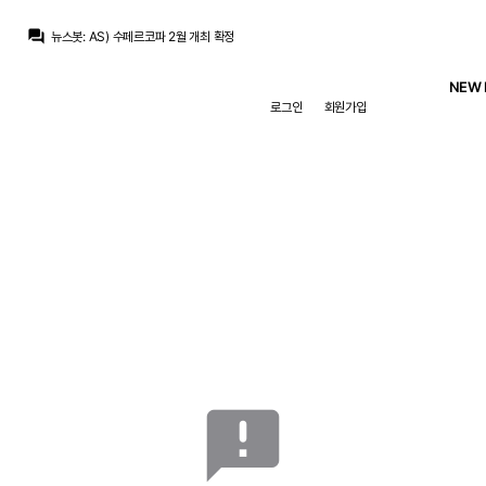
흰둥이
:
오 2월이면 리그 일정이랑 겹치겠네 ㅋㅋ 어차피 우리는 또 결승가서 우승할 듯
question_answer
뉴스봇
:
AS) 수페르코파 2월 개최 확정
뉴스봇
:
MARCA) 레알, 부다페스트서 페렌츠바로시전
뉴스봇
:
COPE) 디오망데, 레알 첫 훈련 완료
NEW 
뉴스봇
:
공홈) 레알 마드리드, 부다페스트 도착
로그인
회원가입
뉴스봇
:
COPE) 레알, 로드리 거절 후 영입 포기
뉴스봇
:
SER) 바르사, 로드리 영입 첫 제안 거절
뉴스봇
:
공홈) 레알, 페렌츠바로시전 명단 발표
뉴스봇
:
COPE) 로드리, 바르사행에 레알 비판
베르스타펜
:
맨시티는 최소 70m 파운드 라던데
흰둥이
:
오 2월이면 리그 일정이랑 겹치겠네 ㅋㅋ 어차피 우리는 또 결승가서 우승할 듯
announcement