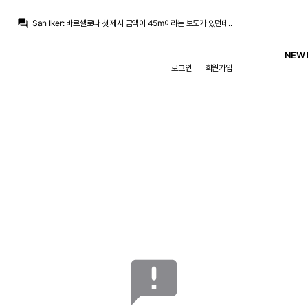
San Iker
:
맨시티가 원하는 거랑 차이가 매우 크네요.
question_answer
San Iker
:
바르셀로나 첫 제시 금액이 45m이라는 보도가 있던데..
M.Salgado
:
원래 이렇게 잔류선언 때리다가 이적시장 닫히기 3일전에 이적선언 때리는게 국룰인데
Nts
:
주차하는놈들 본보기를보여야하는데
NEW 
닥터 둠
:
/chat_images/20260807_204733_6a75c5d5beade.jpg 결국...
로그인
회원가입
Nts
:
사업한다고 말뚝박았나
Nts
:
카마빙가 진짜 꼴보기싫네
닥터 둠
:
/chat_images/20260807_204613_6a75c58590508.jpg
메이데이
:
로드리 어디 오피셜 난건 아니죠..? 마지막까지 기다립니다 정말..
닥터 둠
:
하비 나바로 카스티야로 월반
San Iker
:
맨시티가 원하는 거랑 차이가 매우 크네요.
announcement