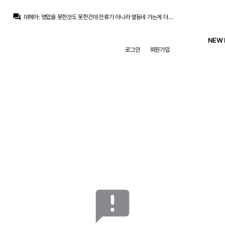
초금아
:
욕먹는 이유는 간단합니다 첫째로 팀의 문제점을 전문가들이나 팬들이 모두 공감한점
question_answer
데헤아
:
영입을 못한것도 못한건데 잔류가 아니라 옆동네 가는게 더 큰듯요
Pio
:
그 리스크를 감수한다면 옆동네보단 이 팀이 더 알맞다고 보는거고요
Pio
:
이 팀의 가장 큰 문제가 3선인건 다 아는 사실이고
NEW 
La Decimoquinta
:
그러니까 그게 무조건 올바른 선택도 아닌데 그걸로 이렇게 욕먹는 이유를 잘 모르겠다는거죠. 결국 쟤들도 도박하는건데
로그인
회원가입
Pio
:
옆동네는 제한도 걸려있음에도 보강하니까 하는 말이겠죠
라그
:
로드리가 2~3년간 발롱도르급 활약을 하면서 백투백 트레블을 이끌 수도 있는건데
Pio
:
비슷한 리스크는 옆이나 여기나 똑같이 떠안고 가는데
초금아
:
의견의 차이아닌가요? 90퍼센트의 의견이랑 10퍼센트의 소수의견이 온도가 같을수가없는데
라그
:
수많은 경우가 있는데 최고로 부정적인 상황을 전제해놓고 이건 잘못된거다 단정하는게 전 항상 이해가 안 감
초금아
:
욕먹는 이유는 간단합니다 첫째로 팀의 문제점을 전문가들이나 팬들이 모두 공감한점
announcement