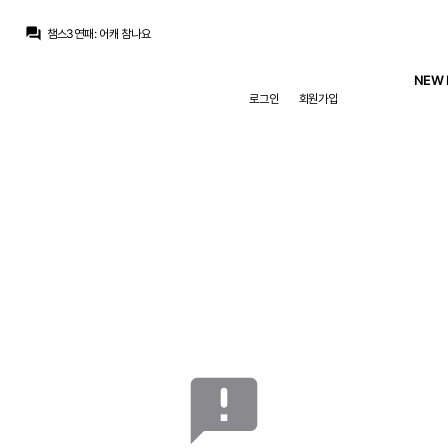
Pio
:
베일이 그렇게 유리몸 될거라고 누가 단정했겠어요 모르는거잖아요 그건
question_answer
챔스3연패
:
어캐 참나요
챔스3연패
:
로드만 보면 찌릿찌릿 꼴릿꼴릿 한데
Pio
:
리스크 테이킹 감수 안하는 팀이 세상에 어딨어요
NEW 
Pio
:
미온적으로 딜에 임하지 않아 라이벌에게 헌납하는 모양새가 열받는거죠
로그인
회원가입
La Decimoquinta
:
로드리가 만약 베실바처럼 지난시즌까지 3500분 이상 뛰어온 철강왕인데 여기다대고 쟤 올해 십자인대 터질거같으니까 영입 ㄴㄴ 하면 어리둥절한 이야기가 되듯
Pio
:
알지만 그럼에도 필요한 자원인데
Pio
:
그런 이력은 말 그대로 이력이고 리스크에요 원론적으로 그걸 부정하는게 아닌거고
챔스3연패
:
꼴릿드리
Pio
:
그런 이력이 있으니 아플거라고 확신해서 말을 어떻게 합니까
Pio
:
베일이 그렇게 유리몸 될거라고 누가 단정했겠어요 모르는거잖아요 그건
announcement