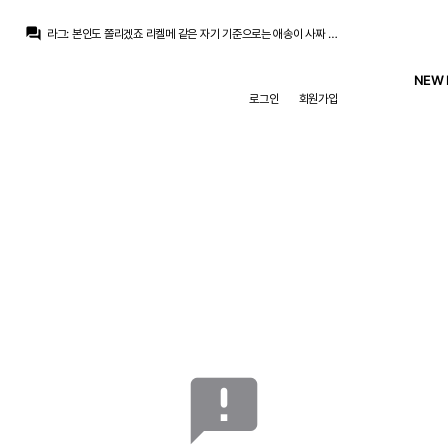
라그
:
정몽규도 자기 나와바리에서는 8할 찍는데
question_answer
라그
:
본인도 쫄리겠죠 리켈메 같은 자기 기준으로는 애송이 사짜 수준한테도 그렇게 투표가 갔는데
스코월드
:
솔직히 저건 팬들 기만하는 행위인데 페레즈가 그딴걸 신경 쓰겠습니까ㅋㅋ
초금아
:
그냥 하던일 하신걸로 충분히 존경받을 양반이 왜그러는지 모르겠어요
NEW 
초금아
:
아무리 리켈메가 걱정이되도
로그인
회원가입
초금아
:
요즘 계속 이런식으로 자기 지지율에 대해서 신경쓰는 무브를 대놓고 하시는데...
초금아
:
그다음 후속 비드 없음...
라그
:
아니면 뒤에서 진짜 누구 찾고 있을지도 모르고...
초금아
:
살생각이없는 훌리안 비드
초금아
:
그때도 기자들이랑 팬들이랑 술렁이고 난리도아니었는데
라그
:
정몽규도 자기 나와바리에서는 8할 찍는데
announcement