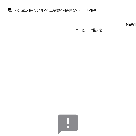
라그
:
피곤하네여 진자
question_answer
Pio
:
로드리는 부상 제외하고 못했던 시즌을 찾기가 더 어려운데
라그
:
로드리는 폭망해서 알박기할거라는 의견은 무조건 맞다 그러면 누가 그걸 아 맞구나 하고 동조하겠습니까...
La Decimoquinta
:
이런놈들로 우승 어케 하냐는 이야기 나왔을때 사람들의 예상을 깨고 좋은 결과가 나온적은 있어도
NEW 
라그
:
2년간 약점은 보강 안하고 가서 다음 시즌도 힘들거라는 의견은 이해 안되고...
로그인
회원가입
라그
:
이 와중에 또 바로 자기 의견은 단정하시네
La Decimoquinta
:
그런 애들을 잘 치운적도 없고
데헤아
:
네요
La Decimoquinta
:
카마빙가나 밀리탕같은 애들을 잘 치우면야 모르겠는데 그게 아니니까 그렇죠
데헤아
:
벨링엄 또 고생하는 시즌 될 것 같아서 미안한마음만 들것 같ㅇ
라그
:
피곤하네여 진자
announcement