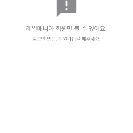
announcement
레알매니아 회원만 볼 수 있어요.
로그인
또는,
회원가입
을 해주세요.