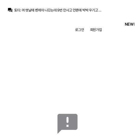
닥터 둠
:
레오노르 너는 어디 팬이니...
question_answer
토티
:
머 옛날에 벤제마 나갔는데 9번 안사고 언론에 박박 우기고 이럴때랑 다름
닥터 둠
:
국왕이 꼬마팬이라 국왕컵에서 죽 쑤는게 아닐까라는 작은 개드립을...
토티
:
지금까지의 흐름상 미들 영입 봅니다
NEW 
베르스타펜
:
ㅠㅠ
로그인
회원가입
베르스타펜
:
차라리 이게 그림이 더 낫다
베르스타펜
:
행복회로 돌려보면 내년에 니코파스 복귀+ 로드리 자계 영입
라그
:
2부에서 구르던 프란도 긴장해서 4부에 털리는건 선수탓일지 팀탓일지 감독 탓일지...
아자차타
:
4부리그에 비비는건 어떻게 실드가 아노디는
베르스타펜
:
트레블이 참 어려운건데 바르샤는 두번이나..
닥터 둠
:
레오노르 너는 어디 팬이니...
announcement