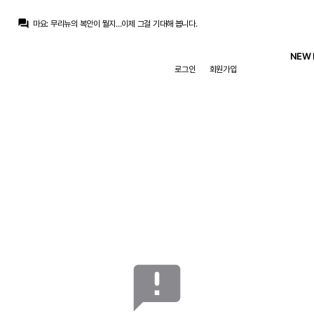
마요
:
아주 엄격하게 보면 벨 말고 2자리인데...
question_answer
마요
:
무리뉴의 복안이 뭘지...이제 그걸 기대해 봅니다.
마요
:
비음망...3톱으로 굴릴 것 같은데 미드필더 구성이 진짜 어찌될지 감도 안오네요.
마요
:
나쁜 습관 들기 전에 열심히 뛰는거 좋아하는 무리뉴 만난것도 괜찮다 봅니다.
NEW 
마요
:
볼호그성이 없진 않은데, 그렇다고 무리하게 들박한다기 보다는 그냥 볼처리가 늦는 스타일...
로그인
회원가입
Xab14lonso
:
흑베일이 되어 주길..ㅠㅠ
마요
:
뭐 걱정거리는 부상이긴 한데...키가 일단 180이 넘는 드리블러 들은 정말, 자기관리를 잘해야 해서..
마요
:
순양발은 아니지만, 왼발을 써야 할때 왼발을 쓸 줄 알고...
마요
:
괜찮은 선수 같아요. 저점도 높아 보이고...
마요
:
아프리칸 특유의 탄력이 있어서
마요
:
아주 엄격하게 보면 벨 말고 2자리인데...
announcement