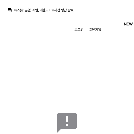
뉴스봇
:
SER) 바르사, 로드리 영입 첫 제안 거절
question_answer
뉴스봇
:
공홈) 레알, 페렌츠바로시전 명단 발표
뉴스봇
:
COPE) 로드리, 바르사행에 레알 비판
베르스타펜
:
맨시티는 최소 70m 파운드 라던데
NEW 
베르스타펜
:
50m+50m면 몰라도
로그인
회원가입
베르스타펜
:
50m은 슾국에서 나온 기사라는데 말이 안돼죠
흰둥이
:
브뉴데 이제 하산각이지 ㅋㅋ 흥행은 챔스에서나 보자
닥터 둠
:
브뉴데 흥행 데와울 따잇
ㅇ-ㅇ
:
미드 페이커 영입 ㄱㄱ
닥터 둠
:
아란차) 미드 영입 안하고 어쩌고 저쩌고
뉴스봇
:
SER) 바르사, 로드리 영입 첫 제안 거절
announcement