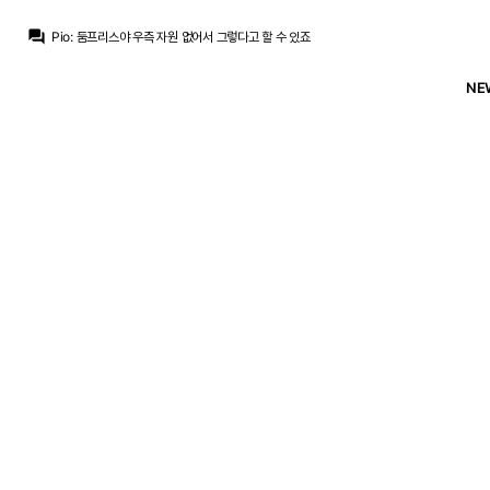
Galactico
:
수비진 개판난거는 영입해야졍
question_answer
Pio
:
둠프리스야 우측 자원 없어서 그렇다고 할 수 있죠
Galactico
:
Fa fa 염가 계약
Pio
:
리스크 떠안은건 매한가지인데
NE
Pio
:
그런 논리면 뤼디거, 코나테, 둠프리스는 왜 데려왔나요?
Galactico
:
물 론 오면 당연히 잘할거라고 보구영
Galactico
:
솔직히 로드리 잘하긴 하는데 수술이후 몸상태는 애매하긴함
La Decimoquinta
:
그리고 로드리를 이전의 실패를 교훈삼아 더 빡빡하게 체크하고 결정한다고 하면 이게 비이성적인 판단은 아니지 않나요?
Galactico
:
아자르가폭망사례죠
Galactico
:
알라바는 또 fa아니었나영?
Galactico
:
수비진 개판난거는 영입해야졍