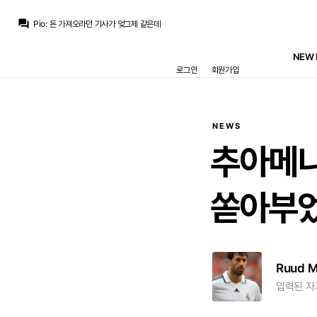
모하니
:
로드리 스페인복귀 이게 젤커서 고향 마드리드에 atm에서 깽판치고 나가서 레알이 정배인거지 레알빠그라지면 바르샤가겠죠. 레알이 꼭잡아야
question_answer
Pio
:
돈 가져오라던 기사가 엊그제 같은데
Pio
:
페란은 결국 잔류하나보네요
데헤아
:
고든 제로톱 결국엔 가지 않을까 싶어요 페란이랑 번갈아서 ㅋㅋ
NEW 
Pio
:
옆동넨 톱자원 못구하면 큰 기대하기 어려워보이는데
로그인
회원가입
마르코 로이스
:
지피티 개인취향으론 파비네 삼미들보다 더 낫다고 보네요
마르코 로이스
:
우리가 벨로발 삼미들 완성되면
초금아
:
오직 페레즈가 살거냐 말거냐에 달린딜이니...
마르코 로이스
:
전 센터백 점수 우리가 더 높은게 좀 웃기긴하네요 ㅋㅋㅋ
초금아
:
로드리요? 흠 전혀 걱정안됨 옆집은...
NEWS
모하니
:
로드리 스페인복귀 이게 젤커서 고향 마드리드에 atm에서 깽판치고 나가서 레알이 정배인거지 레알빠그라지면 바르샤가겠죠. 레알이 꼭잡아야
추아메니
쏟아부
Ruud 
입력된 자