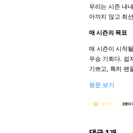
우리는
시즌
내
아끼지
않고
최
매
시즌의
목표
매
시즌이
시작
우승
기회다.
쉽
기쁘고,
특히
팬
원문 보기
emoji_emotions
좋아요
3명이 