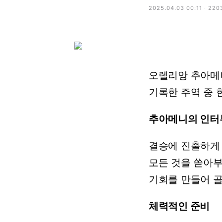
2025.04.03 00:11 · 220
오렐리앙
추아메
기록한
주역
중
추아메니의 인터
결승에
진출하게
모든
것을
쏟아부
기회를
만들어
체력적인 준비