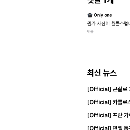
댓글 1개
Only one
뭔가
사진이
월클스럽
댓글
최신 뉴스
[Official] 곤살
[Official] 카를
[Official] 프
[Official] 덴젤