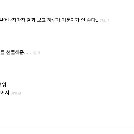
일어나자마자
결과
보고
하루가
기분이가
안
좋다..
75일 전
리를
선물해준...
75일 전
려워
없어서
74일 전