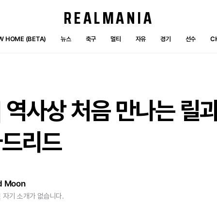
REALMANIA
W HOME (BETA)
뉴스
축구
멀티
자유
경기
선수
C
]
역사상
처음
만나는
릴
마드리드
d Moon
 자기 소개가 없습니다.