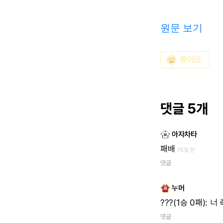
원문 보기
emoji_emotions
좋아요
댓글 5개
아자차타
패배
75일 전
댓글
누머
???(1승
0패):
너
댓글