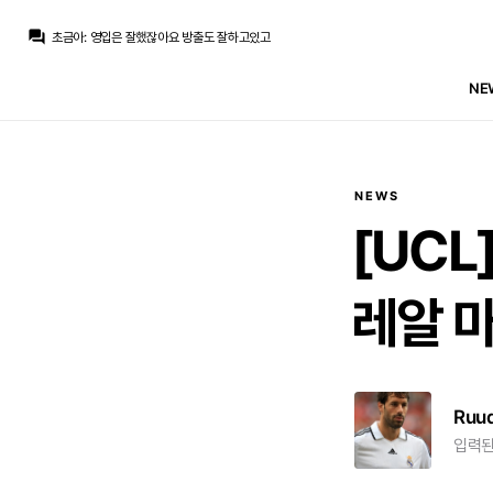
초금아
:
근데 로드리영입건? 이거 기만한거 맞고 욕먹을만하잖아요
question_answer
초금아
:
영입은 잘했잖아요 방출도 잘하고있고
떼오
:
엔드릭은 임대 얘기도 나오던데
떼오
:
카마빙가 안내보냈어도 그럼 에스피 영입하지말고 로드리부터 영입했어야죠
NE
초금아
:
근데 왜 로드리영입건이랑 다른 영입건이랑 이야기가 섞이나요 다른별개의 문제인데
떼오
:
비니시우스 재계약, 디오망데 영입해도 중요한 미드 영입이 안됐잖아요
La Decimoquinta
:
프란도 좋은 제안 들어올때까지 기다렸다가 팔면 20M 가까이는 건졌을지도 모르겠지만 그거 포기하고 그냥 헐값에 치운건데 카마빙가를 그렇게 했어야 했단 이야기인가요?
라그
:
그래서 레프트백 3명은 필요해서 넉넉히 3명 데려가는건가요
Pio
:
이 팀이 라히프치히랑 뭐가 다른가요
Pio
:
쓰읍 별론데 하고 선수에게 응답을 안해주는건
NEWS
초금아
:
근데 로드리영입건? 이거 기만한거 맞고 욕먹을만하잖아요
[UCL
레알
Ruu
입력된