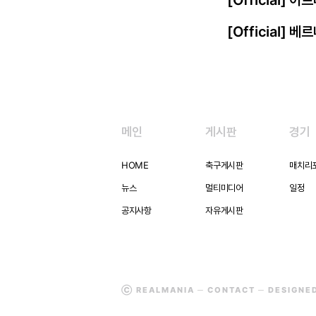
[Official]
[Official] 
메인
게시판
경기
HOME
축구게시판
매치리
뉴스
멀티미디어
일정
공지사항
자유게시판
Ⓒ REALMANIA ─
CONTACT
─ DESIGNE