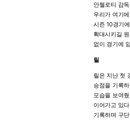
안첼로티
감독
우리가
여기에
시즌
10경기
확대시키길
원
없이
경기에
릴
릴은
지난
첫
승점을
기록하
모습을
보여줬
이어가고
있다
기록하며
구단