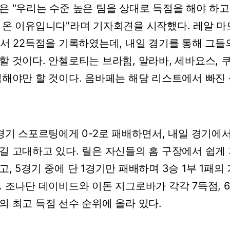
은
"우리는
수준
높은
팀을
상대로
득점을
해야
하고
온
이유입니다"라며
기자회견을
시작했다.
레알
마
에서
22득점을
기록하였는데,
내일
경기를
통해
그들
할
것이다.
안첼로티는
브라힘,
알라바,
세바요스,
임해야만
할
것이다.
음바페는
해당
리스트에서
빠진
경기
스포르팅에게
0-2로
패배하면서,
내일
경기에
길
고대하고
있다.
릴은
자신들의
홈
구장에서
쉽게
고,
5경기
중에
단
1경기만
패배하며
3승
1부
1패의
.
조나단
데이비드와
이돈
지그로바가
각각
7득점,
의
최고
득점
선수
순위에
올라
있다.