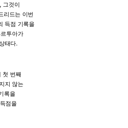
,
그것이
드리드는
이번
의
득점
기록을
쿠르투아가
상태다.
서
첫
번째
지지
않는
기록을
6득점을