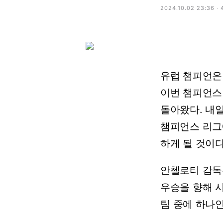
2024.10.02 23:36 ·
유럽
챔피언은
이번
챔피언스
돌아왔다.
내
챔피언스
리그
하게
될
것이다
안첼로티
감독
우승을
향해
팀
중에
하나