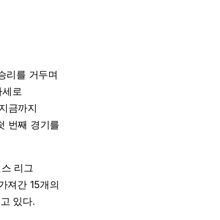
승리를
거두며
자세로
지금까지
첫
번째
경기를
언스
리그
가져간
15개의
우고
있다.