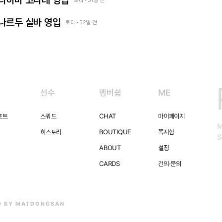
 이브라히마 코나테 영입
토티 · 51일 전
베르나르두 실바 영입
토티 · 52일 전
선수
멤버쉽
ME
포트
스쿼드
CHAT
마이페이지
히스토리
BOUTIQUE
쪽지함
S
ABOUT
설정
CARDS
건의·문의
D BY MATDONGSAN