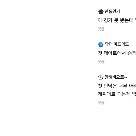
안동권가
아
경기
못
봤는데
댓글
닥터 마드리드
첫
데이트에서
승
댓글
안뱅바요르~
첫
만남은
너무
어
계획대로
되는게
댓글