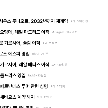
 비니시우스 주니오르, 2032년까지 재계약
토티 · 10시간 전
얀 디오망데, 레알 마드리드 이적
M.Salgado · 14시간 전
곤살로 가르시아, 풀럼 이적
토티 · 이틀 전
카를로스 에스피 영입
로얄이 · 7일 전
프란 가르시아, 레알 베티스 이적
토티 · 30일 전
덴젤 둠프리스 영입
Raul.G · 33일 전
 엔소 페르난데스 루머 관련 성명
토티 · 35일 전
다니 세바요스 계약 해지
토티 · 42일 전