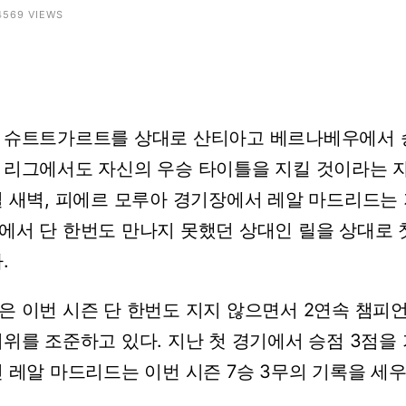
 4569 VIEWS
슈트트가르트를
상대로
산티아고
베르나베우에서
리그에서도
자신의
우승
타이틀을
지킬
것이라는
일
새벽,
피에르
모루아
경기장에서
레알
마드리드는
에서
단
한번도
만나지
못했던
상대인
릴을
상대로
.
은
이번
시즌
단
한번도
지지
않으면서
2연속
챔피
시위를
조준하고
있다.
지난
첫
경기에서
승점
3점을
인
레알
마드리드는
이번
시즌
7승
3무의
기록을
세