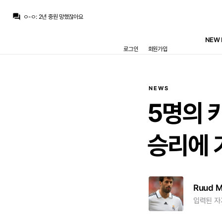
챔스3연패
:
제가 봤을땐 여기 내기 거는 시스템이 생겨야할듯
question_answer
ㅇ-ㅇ
:
2년 중원 망했잖아요
Pio
:
이미 알박는 애들이 많은데 로드리 하나 늘어난다고 뭐 달라지나요
La Decimoquinta
:
로드리가 안와도 안망한다는건 이미 로드리 없이 축구하고도 망한적은 없었으니 하는 이야기고
NEW 
La Decimoquinta
:
로드리가 와서 건강하게 잘해주면 절대 안망하죠...
로그인
회원가입
ㅇ-ㅇ
:
키스스미트가 로드리급 보여줄 확률이 더 높을거라 생각하나
초금아
:
그럼 머 평생 소극적으로 팀꾸리다가 무관하는거죠 머...제가봤을땐 망데 140M도 충분히 리스크가 클거같은데
ㅇ-ㅇ
:
로드리가 증명한 값어치 vs 키스스미트 가격이 같은데 그냥 증명한 거 긁어보는 게 낫지 않나요
라그
:
지금 말씀하시는 논리가 이걸로 밖에 안 보이는데...
La Decimoquinta
:
전 로드리를 싫어하지 않아요. 로드리 실력적으론 한번도 부정한적 없고 전 이미 몇년전에도 부스케츠 < 로드리 이야기 했었던
NEWS
챔스3연패
:
제가 봤을땐 여기 내기 거는 시스템이 생겨야할듯
5명의
승리에
Ruud 
입력된 자