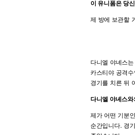
이
유니폼은
당신
제
방에
보관할
다니엘
야녜스는
카스티야
공격수
경기를
치른
뒤
다니엘
야녜스와
제가
어떤
기분
순간입니다.
경