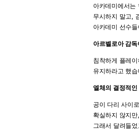
아카데미에서는
무시하지
말고,
아카데미
선수들
아르벨로아
감독
침착하게
플레이
유지하라고
했습
엘체의
결정적인
공이
다리
사이
확실하지
않지만
그래서
달려들었