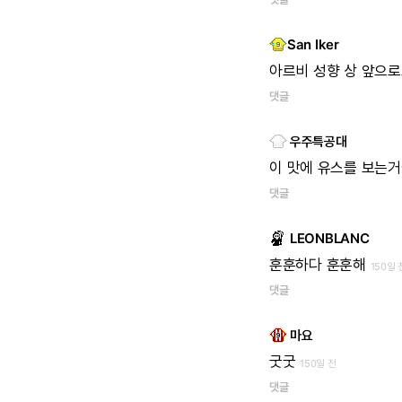
San Iker
아르비
성향
상
앞으로
댓글
우주특공대
이
맛에
유스를
보는거
댓글
LEONBLANC
훈훈하다
훈훈해
150일 
댓글
마요
굿굿
150일 전
댓글