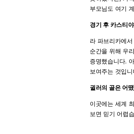
부모님도
여기
경기
후
카스티야
라
파브리카에서
순간을
위해
우
증명했습니다.
보여주는
것입니
귈러의
골은
어땠
이곳에는
세계
보면
믿기
어렵습