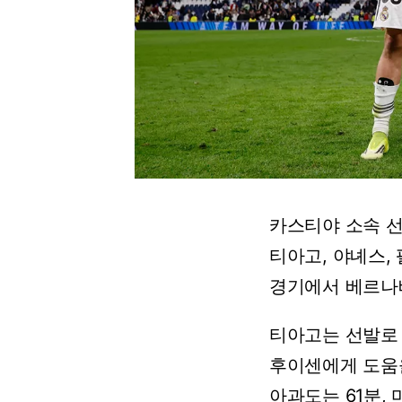
카스티야
소속
티아고,
야녜스,
경기에서
베르나
티아고는
선발로
후이센에게
도움
아과도는
61분,