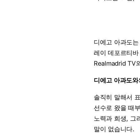
디에고
아과도는
레이
데포르티바
Realmadrid
TV
디에고
아과도와
솔직히
말해서
선수로
왔을
때
노력과
희생,
그
말이
없습니다.