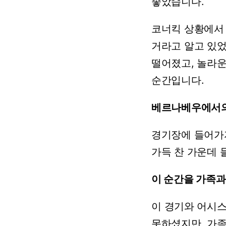
좋았습니다.
코너킥
상황에서
거라고
알고
있었
떨어졌고,
놀라
순간입니다.
베르나베우에서
경기장에
들어가
가득
찬
가운데
이
순간을
가족과
이
경기와
어시
못하셨지만,
가