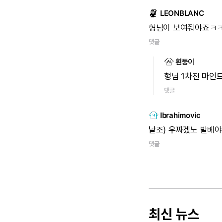
LEONBLANC
형님이
보여줘야죠ㅋ
댓글
흰둥이
형님
1차전
마인
댓글
Ibrahimovic
날조)
우짜겠노
발베야
댓글
최신 뉴스