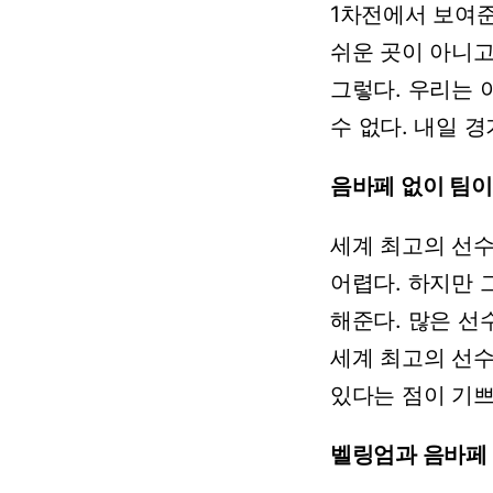
1차전에서
보여
쉬운
곳이
아니
그렇다.
우리는
수
없다.
내일
경
음바페
없이
팀이
세계
최고의
선
어렵다.
하지만
해준다.
많은
선
세계
최고의
선
있다는
점이
기쁘
벨링엄과 음바페