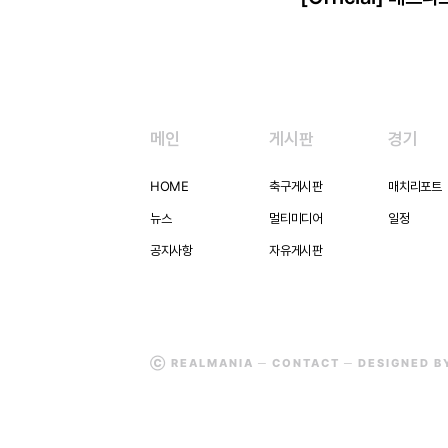
메인
게시판
경기
HOME
축구게시판
매치리포트
뉴스
멀티미디어
일정
공지사항
자유게시판
Ⓒ REALMANIA ─
CONTACT
─ DESIGNED 