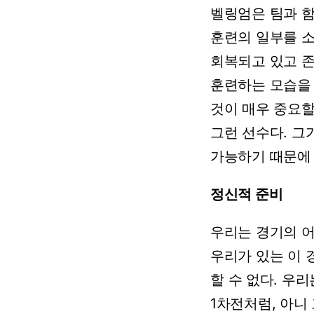
벨링엄은
팀과
훈련의
일부를
회복되고
있고
훈련하는
모습을
것이
매우
중요
그런
선수다.
그
가능하기
때문에
정신적 준비
우리는
경기의
우리가
있는
이
할
수
없다.
우리
1차전처럼,
아니