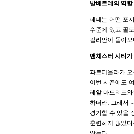
발베르데의 역할
페데는
어떤
포
수준에
있고
골
킬리안이
돌아오
맨체스터
시티가
과르디올라가
오
이번
시즌에도
레알
마드리드와
하더라.
그래서
경기할
수
있을
훈련하지
않았다
않는다.