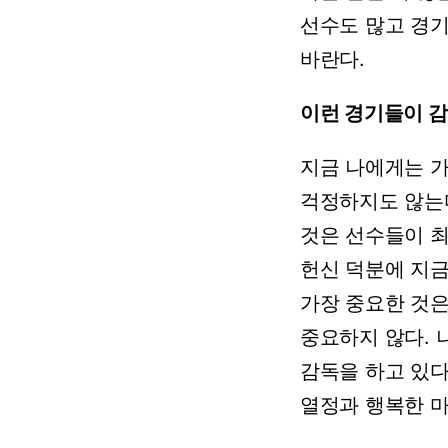
선수도
많고
경
바란다.
이런
경기들이
감
지금
나에게는
걱정하지도
않는
것은
선수들이
헌신
덕분에
지
가장
중요한
것
중요하지
않다.
감독을
하고
있다
열정과
행복한