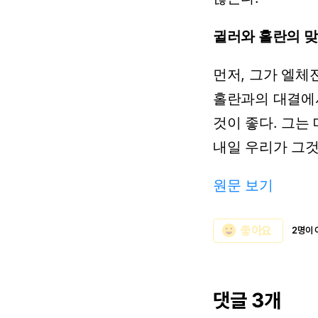
귈러와
홀란의
맞
먼저,
그가
엘체
홀란과의
대결에
것이
좋다.
그는
내일
우리가
그
원문 보기
emoji_emotions
좋아요
2명이 
댓글 3개