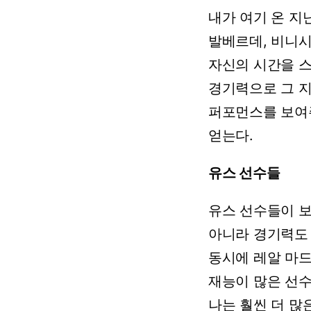
내가
여기
온
지
발베르데,
비니시
자신의
시간을
경기력으로
그
퍼포먼스를
보여
얻는다.
유스 선수들
유스
선수들이
아니라
경기력도
동시에
레알
마
재능이
많은
선
나는
훨씬
더
많