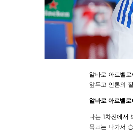
알바로
아르벨로
앞두고
언론의
알바로
아르벨로
나는
1차전에서
목표는
나가서