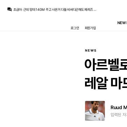
La Decimoquinta
:
왜 상관이 없나요...그게 알라바 아니에요?
question_answer
초금아
:
근데 망데 140M 주고 사온거 다들 비싸다곤해도 페레즈 욕은 암함...
ㅇ-ㅇ
:
애초에 드러누울걸 가정하니까 시야가 닫혀있죠
초금아
:
누군간 그러죠 뭐 분데스 공격진을 왜삼 리스크 있는데... 그럼 우리는 뭐라할까요
NEW 
Pio
:
그럼 로드리가 그때부터 드러누워도 상관이 없잖아요?
로그인
회원가입
La Decimoquinta
:
바르샤를 가든 레알가든 최소 4~5년 노후보장 계약인데
Pio
:
2년뒤면 멘디 밀리탕 나간다고요
초금아
:
디오망데도 와서 겁나못해서 안팔리면...똑같은데...얘는 되팔라면 원금회수 할수도없음...
La Decimoquinta
:
계약 내내 드러눕진 않는데 그렇다고 베실바처럼 2년만 뽑아쓸수도 없잖아요
데헤아
:
코나테도 리버풀 모습모녀 리스크구요
NEWS
La Decimoquinta
:
왜 상관이 없나요...그게 알라바 아니에요?
아르벨로
레알
마
Ruud 
입력된 자