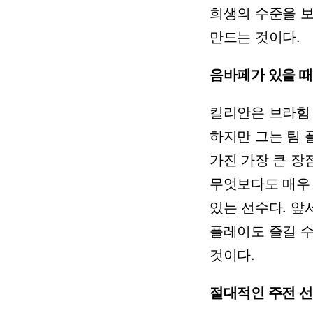
희생의
수준을
만드는
것이다.
음바페가
있을
때
킬리안은
브라힘
하지만
그는
팀
가진
가장
큰
장
무엇보다도
매우
있는
선수다.
앞
플레이도
즐길
것이다.
절대적인
주전
선