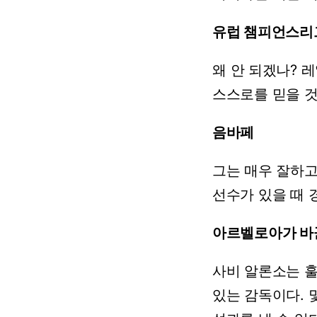
유럽
챔피언스리
왜
안
되겠나?
레
스스로를
믿을
것
음바페
그는
매우
잘하
선수가
있을
때
아르벨로아가
바
사비
알론소는
있는
감독이다.