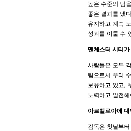
높은
수준의
팀
좋은
결과를
냈
유지하고
계속
성과를
이룰
수
맨체스터
시티가
사람들은
모두
팀으로서
우리
보유하고
있고,
노력하고
발전해
아르벨로아에
대
감독은
첫날부터