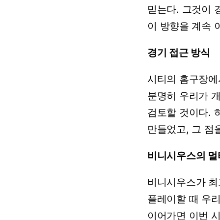
믿는다.
그것이
이
방향을
계속
경기
접근
방식
시티의
홈구장에
분명히
우리가
검토할
것이다.
만들었고,
그
점
비니시우스의 멀
비니시우스가
최
플레이할
때
우
이어가면
이번