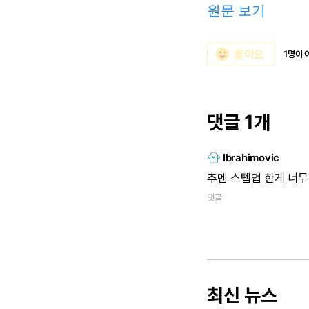
원문 보기
emoji_emotions
좋아요
1명이 
댓글 1개
Ibrahimovic
추멘
스텝업
한게
너무
댓글
최신 뉴스