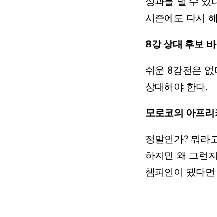
성과를
낼
수
있다
시즌에도
다시
8강
상대
후보
바
쉬운
8강전은
없
상대해야
한다.
모로코의
아프리
정말인가?
뭐라
하지만
왜
그런지
챔피언이
됐다면