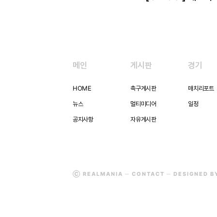
메인
게시판
경기
HOME
축구게시판
매치리포트
뉴스
멀티미디어
일정
공지사항
자유게시판
Ⓒ REALMANIA ─
CONTACT
─ DESIGNED 