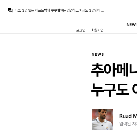
떼오
:
방법은 있었어요
question_answer
라그
:
3명 있는 레프트백에 쿠쿠레야는 영입하고 지금도 3명인데 그건 자리가 있어서 한거냐는 얘기도 여기서 10번은 나왔고
떼오
:
로드리 영입에 전력을 다하던가요
떼오
:
아니면 엔드릭 있으니 에스피 영입하지말고
NEW 
La Decimoquinta
:
페레스가 모든걸 잘했다는게 아니라 로드리한테 50M 비드하고 쫑난걸 이렇게 욕을 먹어야할일인가? 의문스럽다는 이야기인데
로그인
회원가입
데헤아
:
이렇게 영입했어도 현지에서는 민심 안좋은거 보면 답나오는듯요
라그
:
1주일간 거의 10번은 보는 듯...
라그
:
실제로 곤살로 에스피 어쩌고 얘기 저 포함 수십번은 아닌거 같다고 얘기했는데
La Decimoquinta
:
실제로 곤살로 오피셜도 뜨자마자 에스피 영입 확정시켰고
떼오
:
그럼 애초에 오케이 사인을 내리지 말던지 했어야죠
NEWS
떼오
:
방법은 있었어요
추아메니
누구도
Ruud 
입력된 자