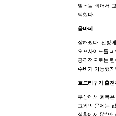
발목을
삐어서
교
택했다.
음바페
잘해줬다.
전방
오프사이드를
피
공격적으로는
팀
수비가
가능했지
호드리구가
출전
부상에서
회복은
그와의
문제는
없
상황에서
5분만