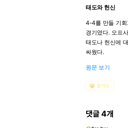
태도와 헌신
4-4를
만들
기회
경기였다.
오프
태도나
헌신에
싸웠다.
원문 보기
emoji_emotions
좋아요
댓글 4개