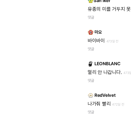
San Iker
유종의
미를
거두지
못
댓글
마요
바이바이
473일 전
댓글
LEONBLANC
멀리
안
나갑니다.
473
댓글
RedVelvet
나가줘
빨리
472일 전
댓글