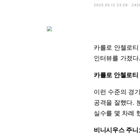
2025.05.12 23:29 · 24
카를로
안첼로티
인터뷰를
가졌다
카를로
안첼로티
이런
수준의
경
공격을
잘했다.
실수를
몇
차례
비니시우스
주니