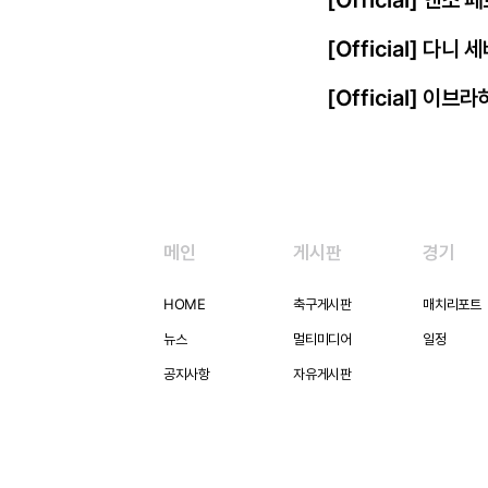
[Official] 엔
[Official] 다니
[Official] 이
메인
게시판
경기
HOME
축구게시판
매치리포트
뉴스
멀티미디어
일정
공지사항
자유게시판