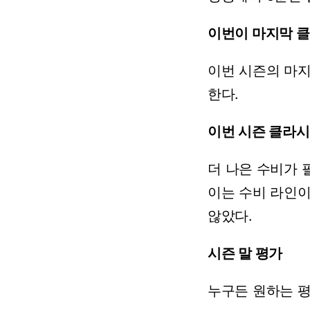
이번이
마지막
클
이번
시즌의
마
한다.
이번
시즌
클라시
더
나은
수비가
이는
수비
라인
않았다.
시즌
말
평가
누구든
원하는