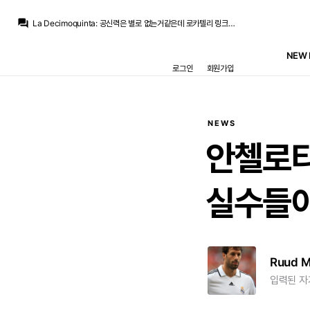
La Decimoquinta
:
압박없는 위치로 숨어버린다, 편한 위치에서만 플레이한다, 의미없는 매크로 패스만 한다 등등...
question_answer
La Decimoquinta
:
공신력은 별로 없는거같은데 로카텔리 링크가 잠깐 있었는데 얘가 아이러니하게도 유베팬들로부터 욕먹는 레파토리가 추멘이랑 비슷합니다
San Iker
:
최선은 당연히 로드리 그냥 데려오는 거겠지만요.
San Iker
:
이번시즌 버릴 거 아니면 로드리 놓치더라도 유벤투스의 로카텔리나 팰리스의 워튼 같은 선수라도 좀 데려오는 게 맞다고 생각하는데 페레스가 말을 쳐들을 거 같지가 않군요..
NEW 
닥터 둠
:
m.fmkorea.com/best/10162046506
로그인
회원가입
La Decimoquinta
:
라센시오가 다치지만 않았어도 저기로 보내면 딱이었을거 같은데
온태
:
아 라센시오 데려가지
아르한
:
그런 와중에 윙 쪽에 큰돈 쓸 계획 중이라 센터백은 적당히 임대 쌀먹으로 하려는 느낌이더라고요
아르한
:
자케, 레오니가 장기 부상으로 막 돌아올 상황이고 조 고메즈가 마침 다쳐버려서 누구 하나 들어오기는 해야 한다고
아르한
:
대충 들어보니 초기 재계획이 반다이크 + 자케, 레오니 돌려쓰고 조메즈가 백업 느낌이었는데
NEWS
La Decimoquinta
:
압박없는 위치로 숨어버린다, 편한 위치에서만 플레이한다, 의미없는 매크로 패스만 한다 등등...
안첼로티
실수들
Ruud 
입력된 자