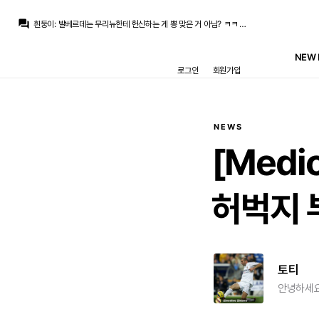
뉴스봇
:
공홈) 마리오 리바스, 첫 골 소감 밝혀
question_answer
흰둥이
:
발베르데는 무리뉴한테 헌신하는 게 뽕 맞은 거 아님? ㅋㅋ 그래도 중원에선 걔가 제일 낫긴 함
뉴스봇
:
MARCA) 발베르데, 무리뉴 친밀감 극찬
ㅇ-ㅇ
:
비니는 주급도둑이었고
NEW 
ㅇ-ㅇ
:
귈레르 계속 핵심이던데 쓸 곳이 없네
로그인
회원가입
흰둥이
:
ㅇㅇ 귈레르 계속 노리는 거 맞지 ㅋㅋ 근데 페네르바체가 쉽게 안 줄 듯
뉴스봇
:
MARCA) 레알, 귈레르 포기 못 한다
뉴스봇
:
MARCA) 무리뉴, 베르나르두 데뷔전 평가
뉴스봇
:
COPE) 카를로스 에스피, 데뷔골 소감 밝혀
뉴스봇
:
공홈) 부다페스트 원정 1-2 승리
NEWS
뉴스봇
:
공홈) 마리오 리바스, 첫 골 소감 밝혀
[Medic
허벅지
토티
안녕하세요