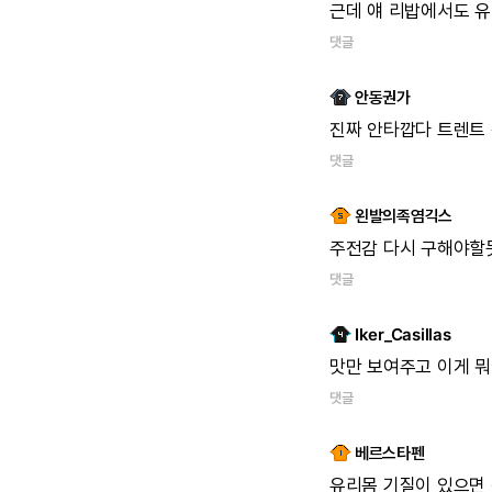
근데
얘
리밥에서도
유
댓글
안동권가
진짜
안타깝다
트렌트
댓글
왼발의족염긱스
주전감
다시
구해야할
댓글
Iker_Casillas
맛만
보여주고
이게
뭐
댓글
베르스타펜
유리몸
기질이
있으면