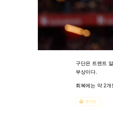
구단은
트렌트
알
부상이다.
회복에는
약
2개
emoji_emotions
좋아요