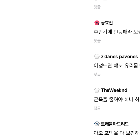
댓글
공효진
후반기에
반등해라
모
댓글
zidanes pavones
이정도면
얘도
유리몸
댓글
TheWeeknd
근육을
줄여야
하나
하.
댓글
트레블마드리드
아오
포백을
다
보강해