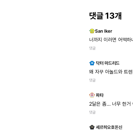
댓글 13개
San Iker
너까지
이러면
어떡하냐
댓글
닥터 마드리드
왜
자꾸
아놀드와
트렌
댓글
파타
2달은
좀…
너무
한거
댓글
세르히오호돈신