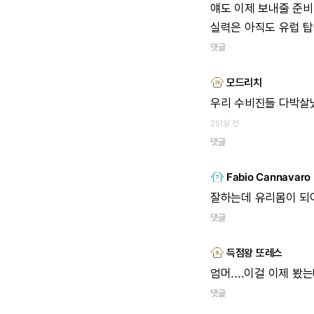
얘도
이제
보내줄
준비
실력은
아직도
유럽
탑
댓글
모드리치
우리
수비진들
다박살났
251일 전
댓글
Fabio Cannavaro
잘하는데
유리몸이
되
댓글
득점왕 또레스
엄머....이걸
이제
봤는데
댓글