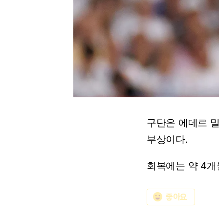
구단은
에데르
밀
부상이다.
회복에는
약
4개
emoji_emotions
좋아요