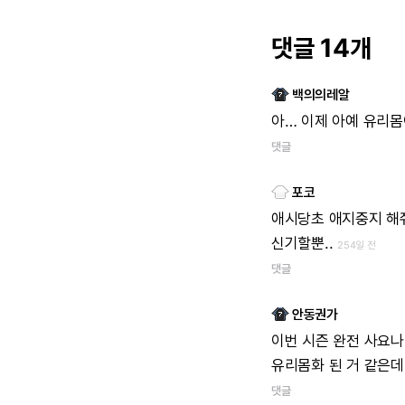
댓글 14개
백의의레알
아…
이제
아예
유리몸
댓글
포코
애시당초
애지중지
해
신기할뿐..
254일 전
댓글
안동권가
이번
시즌
완전
사요나
유리몸화
된
거
같은데
댓글