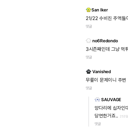
San Iker
21/22
수비진
주역들
댓글
no6Redondo
3시즌째인데
그냥
먹
댓글
Vanished
무릎이
문제이니
주변
댓글
SAUVAGE
양다리에
십자인
당연한거죠..
253일
댓글