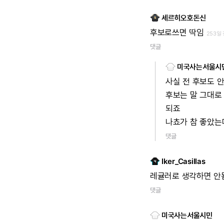
세르히오호돈신
후보로쓰면
딱임
253일
댓글
미국사는서울시
사실
전
후보도
후보는
말
그대로
되죠
나쵸가
참
좋았는
댓글
Iker_Casillas
레귤러로
생각하면
안됨
댓글
미국사는서울시민