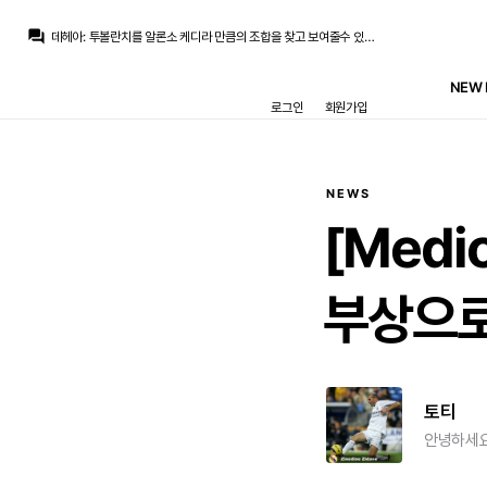
데헤아
:
3미들로 그냥 가능게 좋을 것 같아보이는데 선수진으로능요
question_answer
데헤아
:
투볼란치를 알론소 케디라 만큼의 조합을 찾고 보여줄수 있어야 하는데 지금 우리선수진에서는 안될 것 같아서..
애있짱나
:
베실바가 전방에 올라가면 이쪽 수비가 생각보다 너무 떨어지는
애있짱나
:
은근 미드에서 저지력이나 리스크테이킹이 떨어져거 리커버리 부분에선 필수라보고
NEW 
데헤아
:
베실바을 투볼란치로 쓰는건 불안하긴 하네요
로그인
회원가입
애있짱나
:
빙가는 일단 나가리에 발베도 어제경기보몀
애있짱나
:
공격진도 일단 비음디는 고정이라보는데
애있짱나
:
4백은 쿠쿠 하위센 코나테or뤼디거 아놀드 이게 확정같고
애있짱나
:
이게 볼란치 조합이 무리뉴가 머리가아플거같긴해오
흰둥이
:
나달 본인이 직접 "회장 출마설 사실 아님"이라고 선 긋음 ㅋㅋ 그것도 정관상 20년 연속 회원 자격이 필요해서 2011년 명예회원 된 나달은 최소 2031년 전엔 출마도 불가함.
NEWS
데헤아
:
3미들로 그냥 가능게 좋을 것 같아보이는데 선수진으로능요
[Medic
부상으
토티
안녕하세요