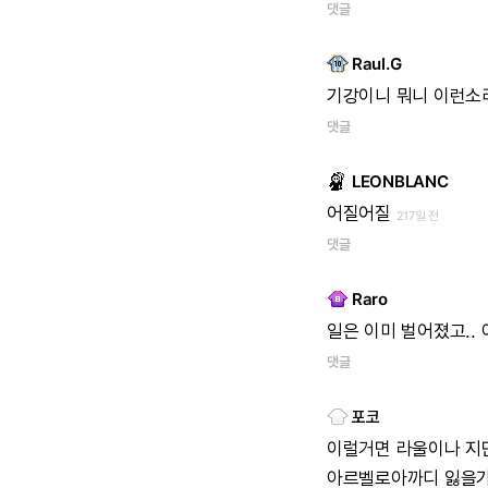
댓글
Raul.G
기강이니
뭐니
이런소
댓글
LEONBLANC
어질어질
217일 전
댓글
Raro
일은
이미
벌어졌고..
댓글
포코
이럴거면
라울이나
지
아르벨로아까디
잃을