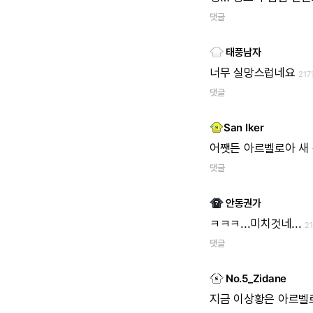
댓글
태풍남자
너무
실망스럽네요
217
댓글
San Iker
어쨋든
아르벨로아
새
댓글
안동권가
ㅋㅋㅋ...미치것네...
2
댓글
No.5_Zidane
지금
이상황은
아르벨