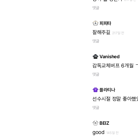
댓글
피피타
잘해주길
217일 전
댓글
Vanished
감독교체버프
6개월
댓글
플라티나
선수시절
정말
좋아했
댓글
BEIZ
good
145일 전