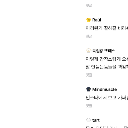
댓글
Raúl
이리된거
잘하길
바라
댓글
득점왕 또레스
이렇게
갑작스럽게
오
말
안듣는놈들을
과감
댓글
Mindmuscle
인스타에서
보고
가짜
댓글
tart