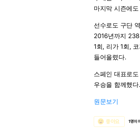
마지막
시즌에도
선수로도
구단
2016년까지
23
1회,
리가
1회,
코
들어올렸다.
스페인
대표로도
우승을
함께했다
원문보기
emoji_emotions
좋아요
1명이 