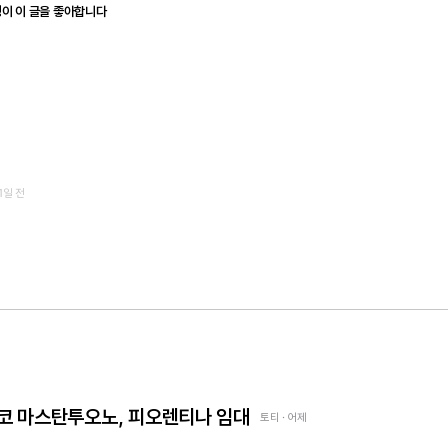
명이 이 글을 좋아합니다
1일 전
 프랑코 마스탄투오노, 피오렌티나 임대
토티 · 어제