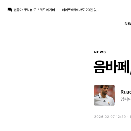
닥터 둠
:
박스 오피스 기록 뒤져보는데 어떻게 2016년 슈퍼히어로 영화들에는 갓과 JOAT 함께 있는지...
question_answer
흰둥이
:
무리뉴 또 스쿼드 얘기네 ㅋㅋ 페네르바체에서도 20인 맞춘다니 성격 못버림
뉴스봇
:
MARCA) 무리뉴, 20인 스쿼드 구상
마르코 로이스
:
어... 이거 어디서 많이 보던...
NE
마르코 로이스
:
[오피셜 성명문] FIFA: 현재 우리를 음해하는 세력이 있다
챔스3연패
:
에스피면 귈공미도 괜찮겠군요
챔스3연패
:
바페가 경합을 피해서 벨링엄 공미가 더 효율적이긴한데
모하니
:
인스타 케밥단들은 벨링엄 베실바 3선에 귈공미 미는중
no6Redondo
:
귈러 몸빵이 베실바만큼만 되도
마르코 로이스
:
귈러 뭔가 나중에 수염 기를거 같은 느낌
NEWS
닥터 둠
:
박스 오피스 기록 뒤져보는데 어떻게 2016년 슈퍼히어로 영화들에는 갓과 JOAT 함께 있는지...
음바페
Ruu
입력된
2026.02.07 12:29 ·