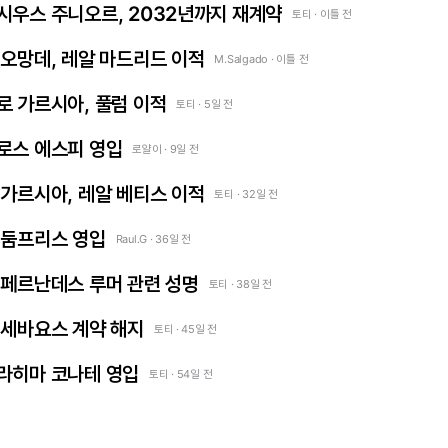
 비니시우스 주니오르, 2032년까지 재계약
토티 · 이틀 전
얀 디오망데, 레알 마드리드 이적
M.Salgado · 이틀 전
곤살로 가르시아, 풀럼 이적
토티 · 5일 전
카를로스 에스피 영입
로얄이 · 9일 전
프란 가르시아, 레알 베티스 이적
토티 · 32일 전
덴젤 둠프리스 영입
Raul.G · 36일 전
 엔소 페르난데스 루머 관련 성명
토티 · 38일 전
다니 세바요스 계약 해지
토티 · 45일 전
 이브라히마 코나테 영입
토티 · 54일 전