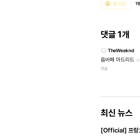
emoji_emotions
좋아요
1
댓글 1개
TheWeeknd
음바페
마드리드
19
댓글
최신 뉴스
[Official]