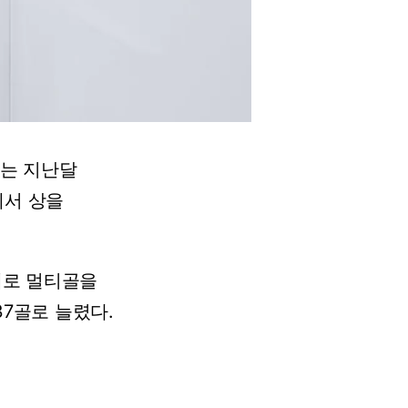
는
지난달
에서
상을
대로
멀티골을
37골로
늘렸다.