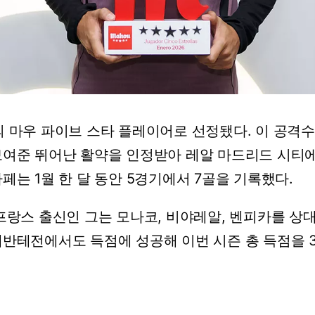
의
마우
파이브
스타
플레이어로
선정됐다.
이
공격수
보여준
뛰어난
활약을
인정받아
레알
마드리드
시티
바페는
1월
한
달
동안
5경기에서
7골을
기록했다.
프랑스
출신인
그는
모나코,
비야레알,
벤피카를
상
레반테전에서도
득점에
성공해
이번
시즌
총
득점을