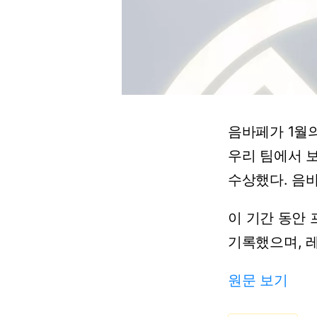
음바페가
1월
우리
팀에서
수상했다.
음
이
기간
동안
기록했으며,
원문 보기