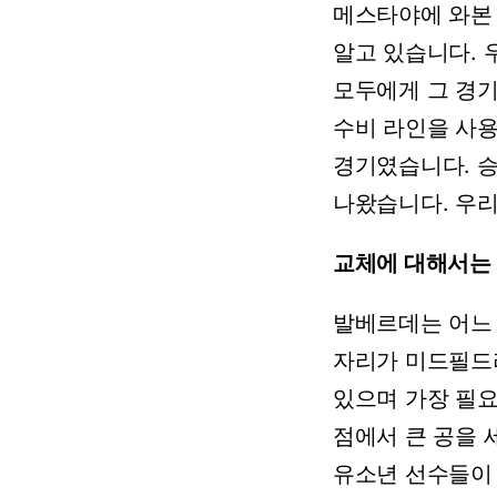
메스타야에
와본
알고
있습니다.
모두에게
그
경
수비
라인을
사
경기였습니다.
나왔습니다.
우
교체에
대해서는
발베르데는
어느
자리가
미드필드
있으며
가장
필
점에서
큰
공을
유소년
선수들이