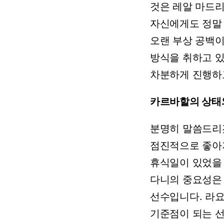
것은
레알
마드
자신에게도
정말
오랜
부상
공백
방식을
취하고
있
차분하게
진행하
카르바할의
상태
분명히
말씀드리
점진적으로
좋아
휴식일이
있었을
다니의
중요성은
선수입니다.
라
기준점이
되는