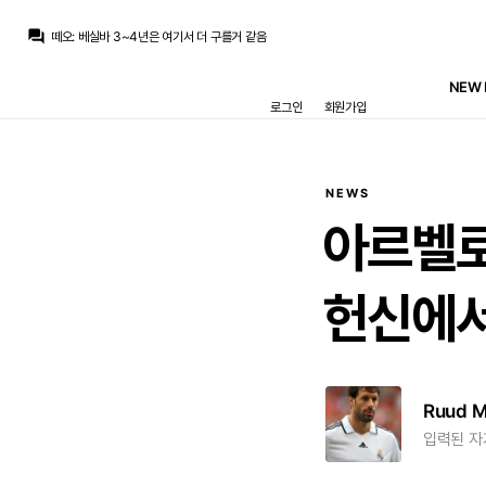
San Iker
:
오디세이 보고 왔네요. 3시간 순삭 ㄷㄷ
question_answer
떼오
:
베실바 3~4년은 여기서 더 구를거 같음
토티
:
잘차던데
떼오
:
귈은 확실히 성장한 느낌이고 잘하든데
NEW 
떼오
:
베실바 축신이었나요? 평이 좋든데
로그인
회원가입
챔스3연패
:
수비 안대서 찌발려도 패스부터 그나마 좀 하는 중원 ㄱㄱ
챔스3연패
:
ㅇㅈㅇㅈ
아자차타
:
둘다 미들로는 하자가 많아서
아자차타
:
추아메니도 센터백으로 쓰고
아자차타
:
암만봐도 둠프로 연막주고 발베 재계약 한 8년한다음 우풀백돌려야할듯
NEWS
San Iker
:
오디세이 보고 왔네요. 3시간 순삭 ㄷㄷ
아르벨로
헌신에
Ruud 
입력된 자