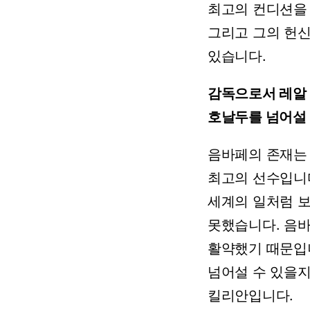
최고의
컨디션을
그리고
그의
헌
있습니다.
감독으로서
레알
호날두를
넘어설
음바페의
존재는
최고의
선수입니
세계의
일처럼
보
못했습니다.
음
활약했기
때문입
넘어설
수
있을
킬리안입니다.