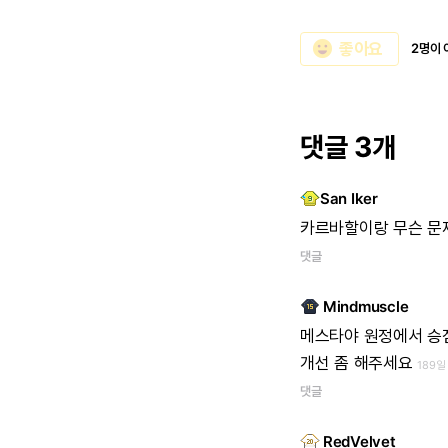
emoji_emotions
좋아요
2명이 
댓글 3개
San Iker
카르바할이랑
무슨
문
댓글
Mindmuscle
메스타야
원정에서
승
개선
좀
해주세요
189일
댓글
RedVelvet