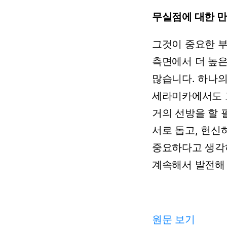
무실점에
대한
만
그것이
중요한
측면에서
더
높
많습니다.
하나
세라미카에서도
거의
선방을
할
서로
돕고,
헌신하
중요하다고
생각
계속해서
발전해
원문 보기