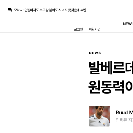
모하니
:
추발/ 크추/ 빙추/ 세추/ 귈추/ 크로스이후 다 실험해봐도 시너지 나는조합 0
question_answer
모하니
:
안첼마저도 누구랑 붙여도 시너지 못찾은게 추멘
라그
:
역대 고트인거는 모르겠고 장점이긴 한데 반대로 막 시즌처럼 없는 크로스 찾다가 망하기도 했죠
라그
:
그거야 뭐 수비 스타일 얘기고 킥은 오히려 추멘이 저 셋 중에서도 좋죠.
NEW 
모하니
:
전개야 역습짜는건 무리뉴가 나은데 있는선수로 중원조합 짜서 밸런스 맞추는거는 안첼이 역대 고트 아닌가요?
로그인
회원가입
no6Redondo
:
무리뉴라면 아놀드 기대합니다
모하니
:
추멘 수비도 완전 존디펜스죠. 자기지역으로 올때만 경합으로 볼뺐지 좌우 넓은지역 커버하던 에시앙 마케렐레 카세미루랑도 다르고 그냥 다 어딘가 아쉬움
no6Redondo
:
누가 담당할런지
no6Redondo
:
역습시발점을
라그
:
볼 소유나 순환은 몰라도 볼의 전진이라는 측면에서는 딱히 무리뉴가 안체로티보다 뒤질 것도 없죠 둘 다 낡았고
NEWS
모하니
:
추발/ 크추/ 빙추/ 세추/ 귈추/ 크로스이후 다 실험해봐도 시너지 나는조합 0
발베르데
원동력
Ruud 
입력된 자