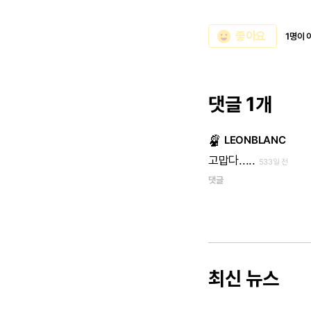
emoji_emotions
좋아요
1명이 
댓글 1개
LEONBLANC
고맙다.....
533일 전
댓글
최신 뉴스