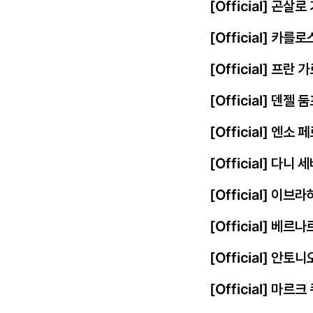
[Official] 곤살
[Official] 카를
[Official] 프
[Official] 덴젤
[Official] 엔
[Official] 다니
[Official] 이
[Official] 베르
[Official] 안토
[Official] 마르