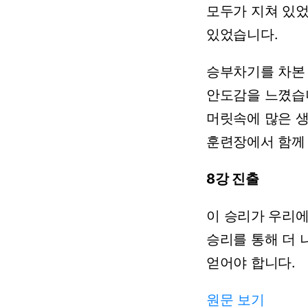
모두가
지쳐
있
있었습니다.
승부차기를
차본
안도감을
느꼈습
머릿속에
많은
훈련장에서
함께
8강 진출
이
승리가
우리
승리를
통해
더
얻어야
합니다.
원문 보기