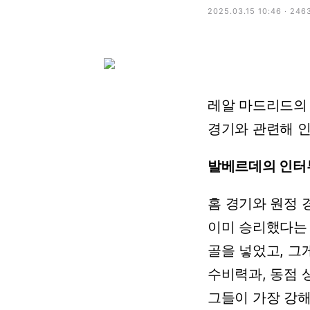
2025.03.15 10:46 · 246
레알
마드리드의
경기와
관련해
발베르데의 인터
홈
경기와
원정
이미
승리했다는
골을
넣었고,
그
수비력과,
동점
그들이
가장
강