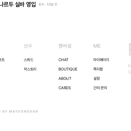
베르나르두 실바 영입
토티 · 53일 전
선수
멤버쉽
ME
포트
스쿼드
CHAT
마이페이지
히스토리
BOUTIQUE
쪽지함
S
ABOUT
설정
CARDS
건의·문의
D BY MATDONGSAN