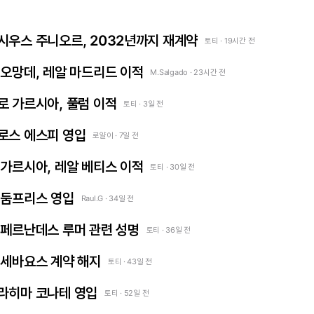
 비니시우스 주니오르, 2032년까지 재계약
토티 · 19시간 전
얀 디오망데, 레알 마드리드 이적
M.Salgado · 23시간 전
곤살로 가르시아, 풀럼 이적
토티 · 3일 전
카를로스 에스피 영입
로얄이 · 7일 전
프란 가르시아, 레알 베티스 이적
토티 · 30일 전
덴젤 둠프리스 영입
Raul.G · 34일 전
 엔소 페르난데스 루머 관련 성명
토티 · 36일 전
다니 세바요스 계약 해지
토티 · 43일 전
 이브라히마 코나테 영입
토티 · 52일 전