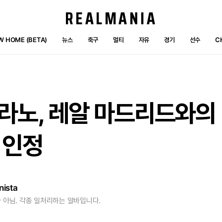
REALMANIA
W HOME (BETA)
뉴스
축구
멀티
자유
경기
선수
C
라노,
레알
마드리드와의
인정
nista
 아님. 각종 일처리하는 알바입니다.