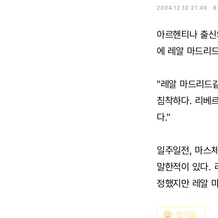
2004.12.10 21:49 · 
아르헨티나 출신
에 레알 마드리드
"레알 마드리드같
침착하다. 리베
다."
일주일전, 마스
말한적이 있다. 
정했지만 레알 마
emoji_emotions
좋아요