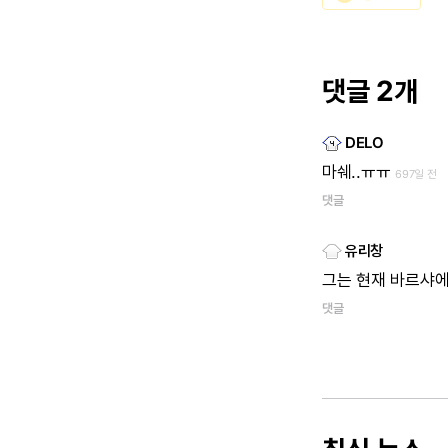
댓글 2개
DELO
마쉐..ㅠㅠ
697일 전
댓글
유리창
그는
현재
바르샤에.
댓글