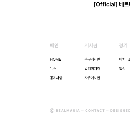
[Official] 
메인
게시판
경기
HOME
축구게시판
매치리
뉴스
멀티미디어
일정
공지사항
자유게시판
Ⓒ REALMANIA ─
CONTACT
─ DESIGNE