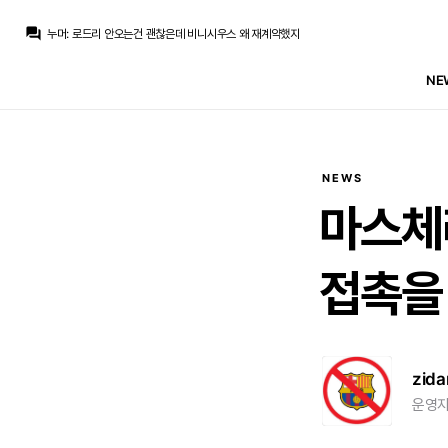
누머
:
우우
question_answer
누머
:
로드리 안오는건 괜찮은데 비니시우스 왜 재계약했지
강망고
:
많은 분들이 반대하시겠지만 제 개인적으로는 로드리보다는 애덤워튼이 왔으면 좋겠네요.
Only one
:
그래 계속올려라... 100m은 받아야지
NE
M.Salgado
:
그냥 분탕치고 선수 마음 떠나게해서 싸게 후려치기하려고
마르코 로이스
:
로드리 데려가려면 90m은 필요함
마르코 로이스
:
[제임스 더커] 시티는 바르사가 진지하게 제안한걸로 안봄
닥터 둠
:
m.fmkorea.com/best/10184095014
닥터 둠
:
(그렇다고 진짜 사오지는 말고...)
닥터 둠
:
[gif:static.klipy.com/ii/a8ada81afc59159ea5c8927feffa2e31/16/9f/uvivgxUHyuhwS8d.gif]
NEWS
누머
:
우우
마스체
접촉을
zida
운영자