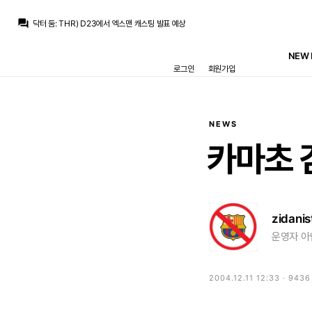
베르스타펜
:
로드리 얼마에 가는지 아직 1티어 안떴나요?
닥터 둠
:
THR) D23에서 엑스맨 캐스팅 발표 예상
question_answer
닥터 둠
:
브뉴데 각본가인 크리스 맥카나&에릭 소머스가 둠스데이와 시크릿 워즈도 담당하고 있다는 후문
La Decimoquinta
:
압박없는 위치로 숨어버린다, 편한 위치에서만 플레이한다, 의미없는 매크로 패스만 한다 등등...
NEW 
La Decimoquinta
:
공신력은 별로 없는거같은데 로카텔리 링크가 잠깐 있었는데 얘가 아이러니하게도 유베팬들로부터 욕먹는 레파토리가 추멘이랑 비슷합니다
로그인
회원가입
San Iker
:
최선은 당연히 로드리 그냥 데려오는 거겠지만요.
San Iker
:
이번시즌 버릴 거 아니면 로드리 놓치더라도 유벤투스의 로카텔리나 팰리스의 워튼 같은 선수라도 좀 데려오는 게 맞다고 생각하는데 페레스가 말을 쳐들을 거 같지가 않군요..
닥터 둠
:
m.fmkorea.com/best/10162046506
La Decimoquinta
:
라센시오가 다치지만 않았어도 저기로 보내면 딱이었을거 같은데
온태
:
아 라센시오 데려가지
NEWS
베르스타펜
:
로드리 얼마에 가는지 아직 1티어 안떴나요?
카마초
zidanis
운영자 아
2004.12.11 12:33 · 943