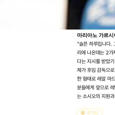
마리아노 가르시아
"슬픈 하루입니다.
리에 나온데는 2가
다는 지시를 받았기
제가 후임 감독으로
한 형태로 레알 마
분들에게 앞으로 레
는 소시오의 지원과
emoji_emotions
좋아요