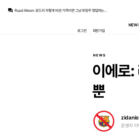
베르스타펜
:
디오망데에 1억유로 넘게 질렀는데 안터지고 마스탄 꼴 나면 어케되려나..
question_answer
Ruud Moon
:
로드리 저렇게 비싼 가격이면 그냥 유망주 영입하는게 더 나을지도...
나쁜아이형님
:
로드리야 남아줘..
La Decimoquinta
:
프란, 세바요스처럼 작은 사이즈의 애들이 아닌게 문제겠죠.
NEW 
La Decimoquinta
:
빙가를 못버리는게 가장 문제인듯. 얘를 버릴려면 진짜 싸게 처분하든지 주급보조해서 내보내던지 해야될거라서
로그인
회원가입
RedVelvet
:
로드리는 안와도 빙가는 버리고 영입은 필수로 해야 하는거 같은데
나쁜아이형님
:
제발 맨시티가 진짜 돈 높게 부르길..
모하니
:
라비오정도는 지금도 살수있는데 무리뉴 뭐하나 추멘보다 전진은되고 빙가보다 턴옵은 적은 박투박 1명만 사서 베실바짝으로 쓰는게 그나마 답일텐데
La Decimoquinta
:
언론사만 손해죠. 일간지 팔아먹어야 되는데 기사거리가 없으니까
베르스타펜
:
맨시티가 돈 높게 불러서 이적 파투나거나, 바르샤 가서 부상으로 눕던가 전자가 거 가능성 높을듯
NEWS
베르스타펜
:
디오망데에 1억유로 넘게 질렀는데 안터지고 마스탄 꼴 나면 어케되려나..
이에로:
뿐
zidanis
운영자 아