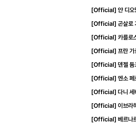
[Official] 얀
[Official] 곤살
[Official] 카를
[Official] 프
[Official] 덴젤
[Official] 엔
[Official] 다니
[Official] 이
[Official] 베르