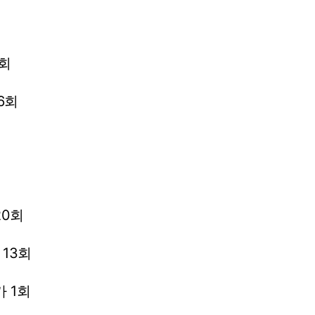
회
6회
20회
13회
가
1회