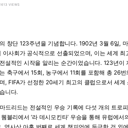
 2613 VIEWS
의
창단
123주년을
기념합니다.
1902년
3월
6일,
째
이사회가
공식적으로
선출되었으며,
이는
세계
최
전설적인
시작을
알리는
순간이었습니다.
123년이
는
축구에서
15회,
농구에서
11회를
포함해
총
26번
며,
FIFA가
선정한
20세기
최고의
클럽으로서
세계
습니다.
마드리드는
전설적인
우승
기록에
다섯
개의
트로
웸블리에서
‘라
데시모킨타’
우승을
통해
유럽에서
,
역사상
아홉
번째로
세계
챔피언에
등극한
것
외에