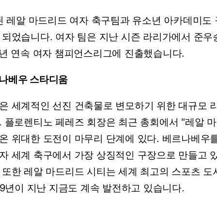
된
레알
마드리드
여자
축구팀과
유소년
아카데미도
되었습니다.
여자
팀은
지난
시즌
라리가에서
준우
4년
연속
여자
챔피언스리그에
진출했습니다.
나베우
스타디움
은
세계적인
선진
건축물로
변모하기
위한
대규모
.
플로렌티노
페레즈
회장은
최근
총회에서
"레알
마
온
위대한
도전이
마무리
단계에
있다.
베르나베우
자
세계
축구에서
가장
상징적인
구장으로
만들고
또한
레알
마드리드
시티는
세계
최고의
스포츠
도
19년이
지난
지금도
계속
발전하고
있습니다.