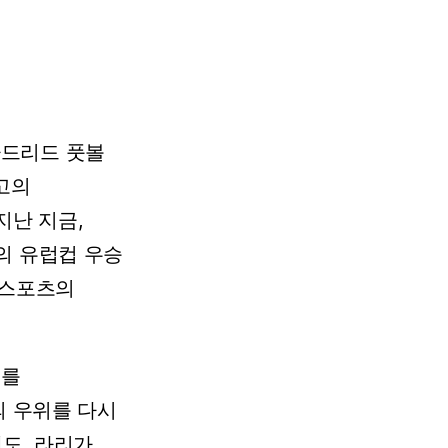
마드리드
풋볼
고의
지난
지금,
의
유럽컵
우승
스포츠의
피를
의
우위를
다시
도,
라리가,