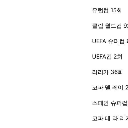
유럽컵
15회
클럽
월드컵
9
UEFA
슈퍼컵
UEFA컵
2회
라리가
36회
코파
델
레이
스페인
슈퍼컵
코파
데
라
리