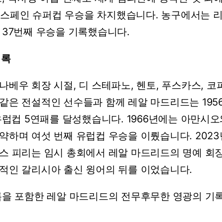
스페인
슈퍼컵
우승을
차지했습니다.
농구에서는
37번째
우승을
기록했습니다.
록
나베우
회장
시절,
디
스테파노,
헨토,
푸스카스,
코파
같은
전설적인
선수들과
함께
레알
마드리드는
19
유럽컵
5연패를
달성했습니다.
1966년에는
아만시오
약하며
여섯
번째
유럽컵
우승을
이뤘습니다.
202
스
피리는
임시
총회에서
레알
마드리드의
명예
회
적인
갈리시아
출신
윙어의
뒤를
이었습니다.
록을
포함한
레알
마드리드의
전무후무한
영광의
기