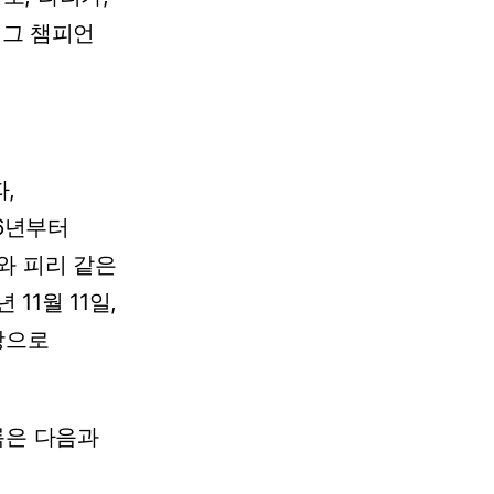
리그
챔피언
,
56년부터
와
피리
같은
3년
11월
11일,
장으로
록은
다음과