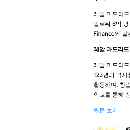
레알
마드리드
팔로워
6억
명
Finance와
같
레알
마드리드
레알
마드리드
123년의
역사
활동하며,
창
학교를
통해
원문 보기
emoji_emotions
좋아요
4