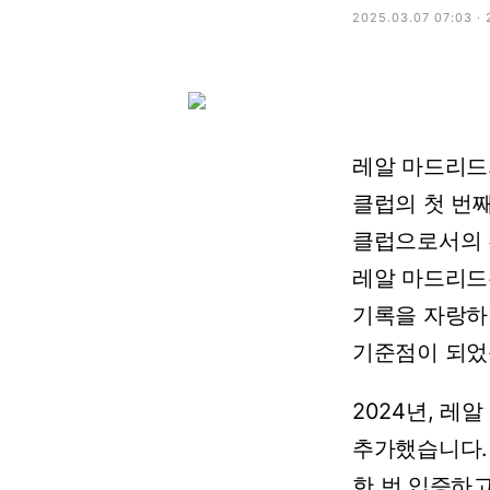
2025.03.07 07:03 ·
레알
마드리드
클럽의
첫
번
클럽으로서의
레알
마드리드
기록을
자랑하
기준점이
되었
2024년,
레알
추가했습니다.
한
번
입증하고