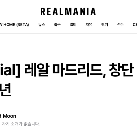
REALMANIA
W HOME (BETA)
뉴스
축구
멀티
자유
경기
선수
C
ial]
레알
마드리드,
창단
주년
d Moon
 자기 소개가 없습니다.