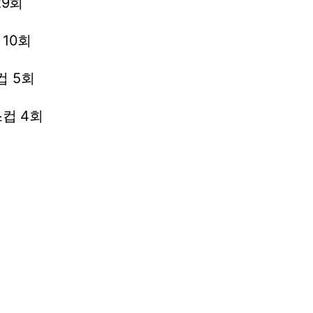
29회
10회
컵
5회
스컵
4회