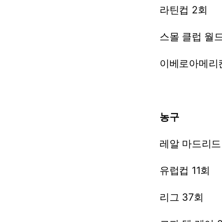
라틴컵
2회
스몰
클럽
월
이베로아메리
농구
레알
마드리드
유럽컵
11회
리그
37회