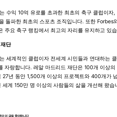
는
수익
10억
유로를
초과한
최초의
축구
클럽이자,
을
돌파한
최초의
스포츠
조직입니다.
또한
Forbes
은
주요
축구
랭킹에서
최고의
자리를
유지하고
있습
재단
는
세계적인
클럽이자
전세계
시민들과
연대하는
클
를
자랑합니다.
레알
마드리드
재단은
100개
이상의
립
27년
동안
1,500개
이상의
프로젝트와
400개가
전
세계
150만
명
이상의
사람들의
삶을
개선해
왔습
명이 이 글을 좋아합니다