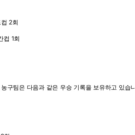
드컵
2회
칸컵
1회
농구팀은
다음과
같은
우승
기록을
보유하고
있습니