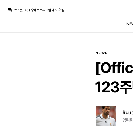
흰둥이
:
오 2월이면 리그 일정이랑 겹치겠네 ㅋㅋ 어차피 우리는 또 결승가서 우승할 듯
question_answer
뉴스봇
:
AS) 수페르코파 2월 개최 확정
뉴스봇
:
MARCA) 레알, 부다페스트서 페렌츠바로시전
뉴스봇
:
COPE) 디오망데, 레알 첫 훈련 완료
NE
뉴스봇
:
공홈) 레알 마드리드, 부다페스트 도착
뉴스봇
:
COPE) 레알, 로드리 거절 후 영입 포기
뉴스봇
:
SER) 바르사, 로드리 영입 첫 제안 거절
뉴스봇
:
공홈) 레알, 페렌츠바로시전 명단 발표
뉴스봇
:
COPE) 로드리, 바르사행에 레알 비판
베르스타펜
:
맨시티는 최소 70m 파운드 라던데
NEWS
흰둥이
:
오 2월이면 리그 일정이랑 겹치겠네 ㅋㅋ 어차피 우리는 또 결승가서 우승할 듯
[Offic
123
Ruu
입력된