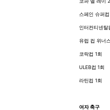
코파
델
레이
스페인
슈퍼컵
인터컨티넨탈
유럽
컵
위너
코락컵
1회
ULEB컵
1회
라틴컵
1회
여자 축구