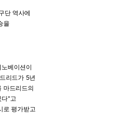
구단
역사에
승을
리노베이션이
드리드가
5년
를
마드리드의
있다"고
시로
평가받고