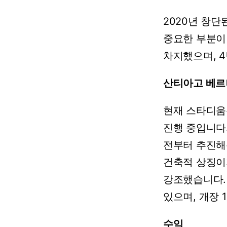
2020년
창단
중요한
부분이
차지했으며,
산티아고
베르
현재
스타디움
진행
중입니다
전부터
추진해
건축적
상징이
강조했습니다.
있으며,
개장
수익