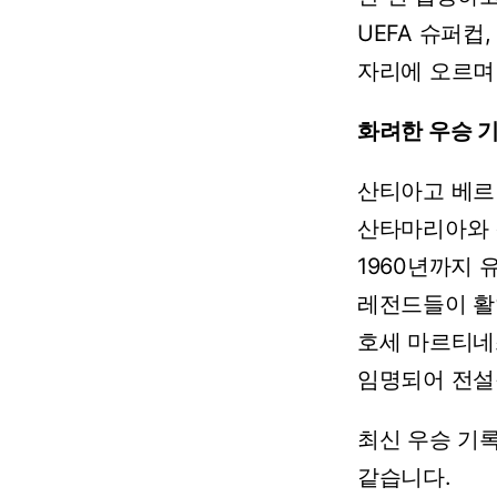
UEFA
슈퍼컵,
자리에
오르며
화려한
우승
기
산티아고
베르
산타마리아와
1960년까지
레전드들이
활
호세
마르티네
임명되어
전설
최신
우승
기
같습니다.