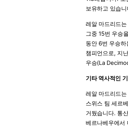
보유하고
있습니
레알
마드리드는
그중
15번
우승
동안
6번
우승하
챔피언으로,
지
우승(La
Decimo
기타
역사적인
기
레알
마드리드는
스위스
팀
세르
거뒀습니다.
통
베르나베우에서