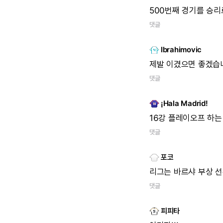
500번째
경기를
승리
댓글
Ibrahimovic
제발
이겼으면
좋겠습
댓글
¡Hala Madrid!
16강
플레이오프
하는
댓글
포코
리그는
바르샤
부상
선
댓글
피피타