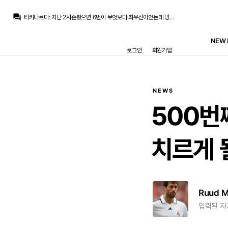
타키나르디
:
반성도 성찰도 없는게 보이는 보드진
question_answer
타키나르디
:
지난 2시즌봤으면 6번이 무엇보다 최우선이었는데 밍기적거리더니 참
마르코 로이스
:
아담 워튼 얘기가 있네요
Raro
:
무은영선생님 비쪽이 교육이 통해야할텐데..
NEW 
La Decimoquinta
:
가뜩이나 기자들한테 질려버려서 웬만한 이적소식들은 다 엠바고 걸린뒤 나오는거 같은데
로그인
회원가입
Raro
:
교통정리는 어케하려나
Iker_Casillas
:
바르샤 초기 비드는 45+15네요 여기도 꽤 걸릴듯
Raro
:
엥 머야 비니 남으면 디오망데는 안오겠지 했는데 먼저 떴군요
La Decimoquinta
:
걍 페레스는 차마 못까니까 대신 누군가 팰려고 나오는 이름일뿐이지 결국 페레스 생각이 중요한거고 페레스가 하기 싫으니까 안하는게 가장 크겠죠
La Decimoquinta
:
언론에서 호앙산이 잘못했니, 칼라팟이 잘못했니 하지만
NEWS
타키나르디
:
반성도 성찰도 없는게 보이는 보드진
500번
치르게
Ruud 
입력된 자