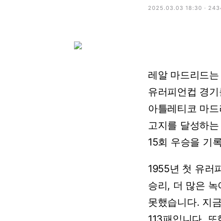
2025.03.03 18:30 · 24
레알
마드리드는
유러피언컵
경기
아틀레티코
마드
고지를
달성하는
15회
우승을
기
1955년
첫
유러
승리,
더
많은
녹
못했습니다.
지
113패입니다.
또