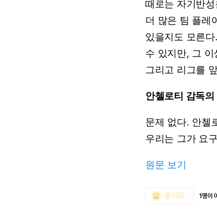
때로는
자기반성
더
많은
팀
플레
있을지도
모른다
수
있지만,
그
이
그리고
리그를
안첼로티
감독의
문제
없다.
안첼
우리는
그가
요
원문 보기
emoji_emotions
좋아요
1명이 