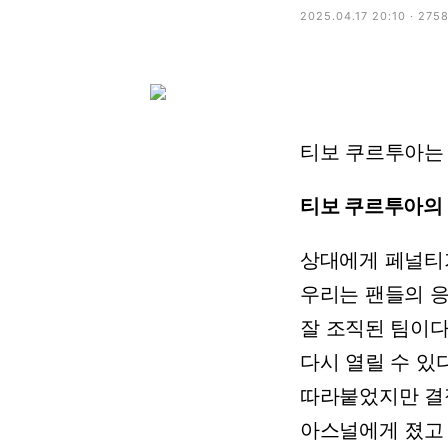
2025.04.17 20:10 · 275
티보
쿠르투아는
티보
쿠르투아의
상대에게
페널티
우리는
팬들의
잘
조직된
팀이다
다시
열릴
수
있
따라붙었지만
결
아스널에게
졌고