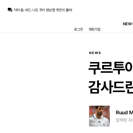
닥터 둠
:
딜런 브룩스 3년 73밀
question_answer
닥터 둠
:
네드: 나도 쿠키 영상 뭔 뜻인지 몰라!
ㅇ-ㅇ
:
엔듹 나가면 디오망데 9번일듯
Pio
:
멘디가 방을 빼야
NEW 
마르코 로이스
:
비니 남고 디오망데도 오고 에스피도 있는 마당에 뛸 자리가 없음
로그인
회원가입
마르코 로이스
:
엔드릭은 임대 갈거 같은데요
마르코 로이스
:
호구야 새로운 친구 오는데 11번 줄 생각 없니? 없겠지
모하니
:
마리아노가 7번 달고있는 정도 아니면 등번호 뺐어서 주진 않죠 ㅋ
마르코 로이스
:
안되겠죠
Pio
:
에스피가 25번 받고
NEWS
닥터 둠
:
딜런 브룩스 3년 73밀
쿠르투아
감사드
Ruud 
입력된 자