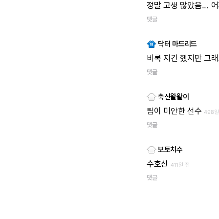
정말
고생
많았음...
어
댓글
닥터 마드리드
비록
지긴
했지만
그래
댓글
축신왈왈이
팀이
미안한
선수
498일
댓글
보토치수
수호신
411일 전
댓글