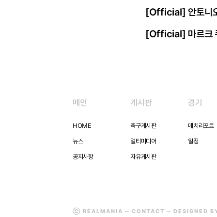
[Official] 안토
[Official] 마르
메인
게시판
경기
HOME
축구게시판
매치리포트
뉴스
멀티미디어
일정
공지사항
자유게시판
Ⓒ REALMANIA ─
CONTACT
─ DESIGNED 