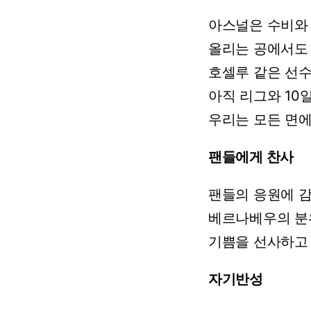
아스널은
수비와
올리는
공에서도
호셀루
같은
선
아직
리그와
10
우리는
모든
면
팬들에게 찬사
팬들의
응원에
감
베르나베우의
분
기쁨을
선사하고
자기반성