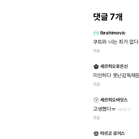
댓글 7개
Ibrahimovic
쿠트와
너는
죄가
없다
댓글
세르히오호돈신
미안하다
못난감독때
댓글
세르히오바모스
고생했다ㅠ
498일 전
댓글
마르코 로이스