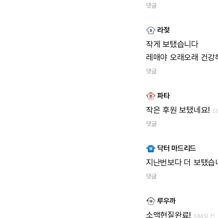
댓글
라젖
작게
보탰습니다
레매야
오래오래
건강
댓글
파타
작은
후원
보탰네요!
5
댓글
닥터 마드리드
지난번보다
더
보탰습
댓글
루우까
소액현질완료!
584일 전