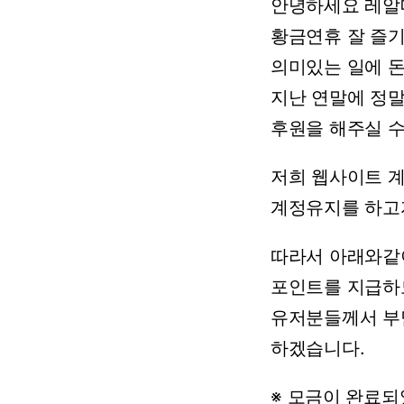
안녕하세요
레알
황금연휴
잘
즐
의미있는
일에
지난
연말에
정
후원을
해주실
저희
웹사이트
계정유지를
하고
따라서
아래와같
포인트를
지급하
유저분들께서
부
하겠습니다.
※
모금이
완료되