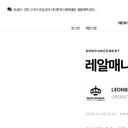
초금아
:
그래서 화내는거니까요 그것도 이해합니다
question_answer
초금아
:
근데 그거가 쪼금 온도가다른게 다른분들도 말씀해주셨지만 젓가락 숟가락이 없어서 맨손으로 먹으라쪽에 가까워서
라그
:
그야 로드리 영입이 잘못되었다고 생각하시니까 그거 파토난걸로 욕먹는게 싫으시겠죠
La Decimoquinta
:
어제도 이야기했지만 진수성찬 차려놨는데 정작 제일 좋아하는 돼지갈비 없다고 반찬투정을 듣고 있는 모양새
NEW 
라그
:
뭐 매각을 잘해서 그렇지 이렇게 대규모로 영입한 시즌이 레알 역사상 얼마 없죠?
로그인
회원가입
초금아
:
객관적으로는 90점은 줄수있음...
초금아
:
잘했죠 이적시장 이만하면
La Decimoquinta
:
근데 정작 비난은 다른 시즌보다도 더 많이 나오는게 좀 이해가 안되긴 함
라그
:
뭐 로드리도 없고 대체도 없으면 바이언 아스날 파리 3강은 못 넘겠죠.
데헤아
:
공격진 아무리 좋아도 미들에서 배급해주고 조율해주는 선수 없으면 힘들다고 느껴서요 강팀상대로요
ANNOUNCEMENT
초금아
:
그래서 화내는거니까요 그것도 이해합니다
레알매
LEONB
OPERAT
2025.01.26 12:31 · 345