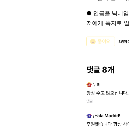
●
입금을
닉네임
저에게
쪽지로
emoji_emotions
좋아요
3명이 
댓글 8개
누머
항상
수고
많으십니다.
댓글
¡Hala Madrid!
후원했습니다
항상
사