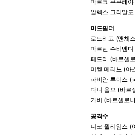
마르크
쿠쿠레야
알렉스
그리말도
미드필더
로드리고
(맨체
마르틴
수비멘디
페드리 (바르셀로
미켈
메리노
(아
파비안
루이스
(
다니
올모
(바르
가비
(바르셀로나
공격수
니코
윌리암스
(