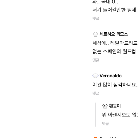
와..
국대
0..
저기
들어갈만한
팀네
댓글
세르히오 라모스
세상에..
레알마드리드
없는
스페인의
월드컵
댓글
Veronaldo
이건
많이
심각하네요.
댓글
흰둥이
뭐
아센시오도
없
댓글