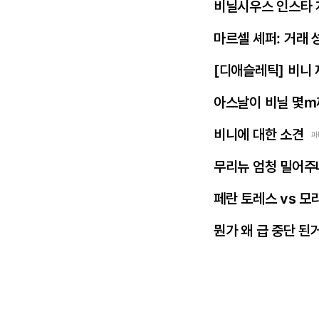
비닐시우스 인스타 
마르셀 셰퍼: 거래 
[디애슬레틱] 비니
아스날이 비닐 몇m
비니에 대한 소견
파
무리뉴 엄청 밀어주
페란 토레스 vs 모
뭔가 왜 급 중단 된