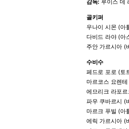
감독:
루이스
데
골키퍼
우나이
시몬
(아
다비드
라야
(아
주안
가르시아
(
수비수
페드로
포로
(토
마르코스
요렌테
에므리크
라포르
파우
쿠바르시
(
마르크
푸빌
(아
에릭
가르시아
(