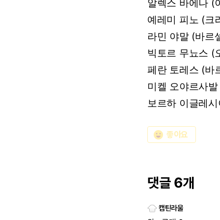
알렉스
바에나
(
예레미
피노
(크
라민
야말
(바르
빅토르
무뇨스
(
페란
토레스
(바
미켈
오야르사발
보르하
이글레시
emoji_emotions
좋아요
댓글 6개
캡틴라울