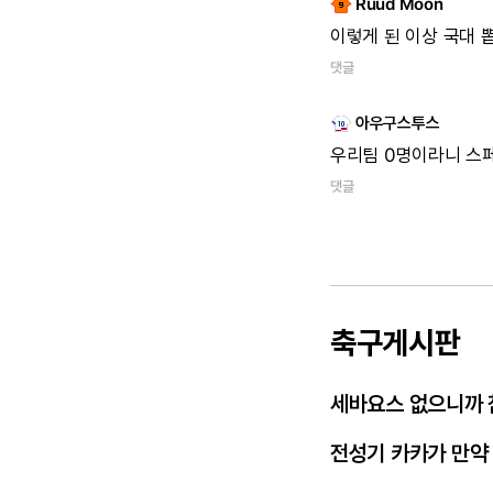
Ruud Moon
이렇게
된
이상
국대
댓글
아우구스투스
우리팀
0명이라니
스
댓글
축구게시판
세바요스 없으니까 
전성기 카카가 만약