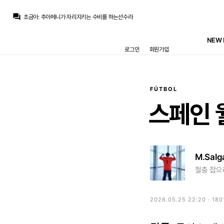
초금아
:
결국 누군가 내려와서 볼을 받고 끌고 올라가줘야해요
question_answer
초금아
:
추아메니가 자리지키는 수비를 하는선수라
챔스3연패
:
와우 와우 ㅋㅋ
챔스3연패
:
개공감되네
NEW 
챔스3연패
:
벨링엄 내려와서 등지고 볼받기
로그인
회원가입
챔스3연패
:
ㅋㅋㅋㅋㅋㅋㅋ
초금아
:
그럼 뭐 또 벨링엄 아빠 등판하는거죠
모하니
:
3선에 추맨 드가는순간 어차피 벨링엄 내려와서 등지고 볼받기 무한반복인데 4231 고집할이유도 없고
Fileccia
:
8ㅅ8
초금아
:
사람끼리 뛰는거라 자연스러운거죠. 음 벨 이상황보다 심각한 상황이라서
FÚTBOL
초금아
:
결국 누군가 내려와서 볼을 받고 끌고 올라가줘야해요
스페인
M.Salg
철충 잡으려
2026.05.25 22:20 · 180