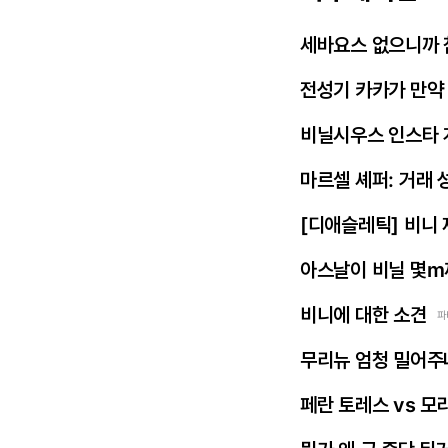
세바요스 없으니까 
전성기 카카가 만약
비닐시우스 인스타 
마르셀 셰퍼: 거래 
[디애슬레틱] 비니
아스날이 비닐 몇m
비니에 대한 소견
파
무리뉴 엄청 밀어주
페란 토레스 vs 모