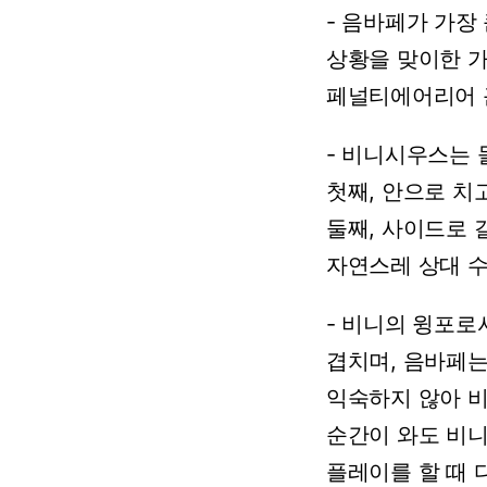
-
음바페가
가장
상황을
맞이한
페널티에어리어
-
비니시우스는
첫째,
안으로
치
둘째,
사이드로
자연스레
상대
-
비니의
윙포로
겹치며,
음바페
익숙하지
않아
순간이
와도
비
플레이를
할
때