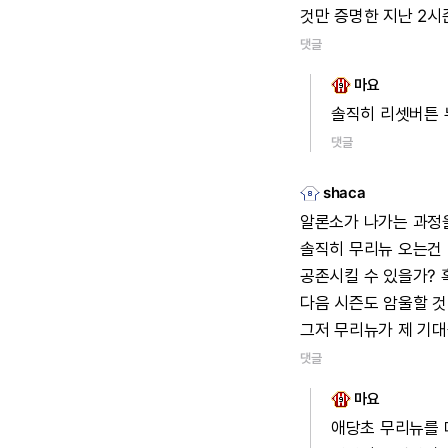
것만
증명한
지난
2시
댓글
마요
솔직히
리셋버튼
댓글
shaca
알론소가
나가는
과정
솔직히
무리뉴
오는건
공존시킬
수
있을가?
다음
시즌도
암울할
것
그저
무리뉴가
제
기대
댓글
마요
애당초
무리뉴를