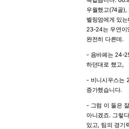
똑같습니다.
66.
우월했고(74골),
벨링엄에게
있는
23-24는
우연이
완전히
다른데.
-
음바페는
24-
하던대로
했고,
-
비니시우스는
증가했습니다.
-
그럼
이
둘은
아니겠죠.
그렇
있고,
팀의
경기