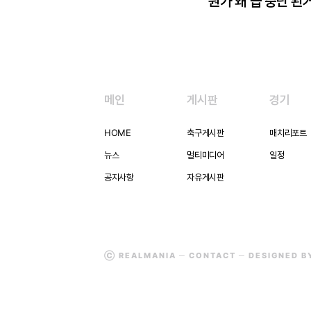
뭔가 왜 급 중단 된
메인
게시판
경기
HOME
축구게시판
매치리포트
뉴스
멀티미디어
일정
공지사항
자유게시판
Ⓒ REALMANIA ─
CONTACT
─ DESIGNED 