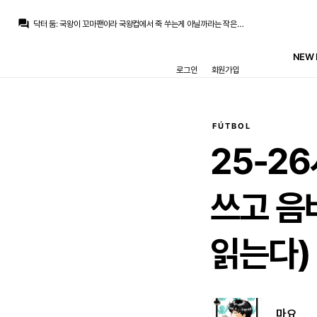
토티
:
머 옛날에 벤제마 나갔는데 9번 안사고 언론에 박박 우기고 이럴때랑 다름
question_answer
닥터 둠
:
국왕이 꼬마팬이라 국왕컵에서 죽 쑤는게 아닐까라는 작은 개드립을...
토티
:
지금까지의 흐름상 미들 영입 봅니다
베르스타펜
:
ㅠㅠ
NEW 
베르스타펜
:
차라리 이게 그림이 더 낫다
로그인
회원가입
베르스타펜
:
행복회로 돌려보면 내년에 니코파스 복귀+ 로드리 자계 영입
라그
:
2부에서 구르던 프란도 긴장해서 4부에 털리는건 선수탓일지 팀탓일지 감독 탓일지...
아자차타
:
4부리그에 비비는건 어떻게 실드가 아노디는
베르스타펜
:
트레블이 참 어려운건데 바르샤는 두번이나..
베르스타펜
:
국왕컵을 들면 리그를 못 들고…
FÚTBOL
토티
:
머 옛날에 벤제마 나갔는데 9번 안사고 언론에 박박 우기고 이럴때랑 다름
25-2
쓰고
음
읽는다)
마요