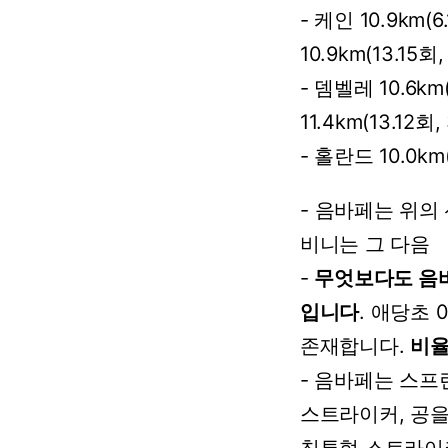
-
케인
10.9km(6
10.9km(13.15회,
-
뎀벨레
10.6km
11.4km(13.12회,
-
홀란드
10.0km
-
음바페는
위의
비니는
그
다음
-
무엇보다도
음
입니다
.
애당초
존재합니다.
비
-
음바페는
스프
스트라이커,
공