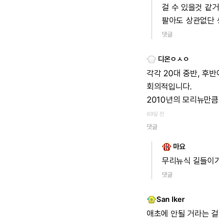
걸
수
있을것
같거
팔아도
상관없단
댓글
디온ㅇㅅㅇ
각각
20대
중반,
후반
회의적입니다.
2010년의
모리뉴만큼
69일 전
댓글
마요
무리뉴식
길들이
댓글
San Iker
애초에
안될
거라는
걸