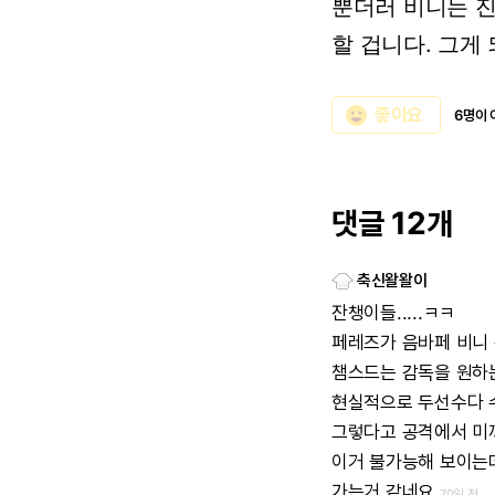
뿐더러
비니는
할
겁니다.
그게
emoji_emotions
좋아요
6명이 
댓글 12개
축신왈왈이
잔챙이들.....ㅋㅋ
페레즈가
음바페
비니
챔스드는
감독을
원하
현실적으로
두선수다
그렇다고
공격에서
미
이거
불가능해
보이는
가는거
같네요
70일 전