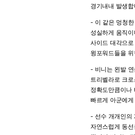
경기내내
발생합
-
이
같은
멍청한
성실하게
움직이
사이드
대각으로
윙포워드들을
위
-
비니는
왼발
연
트리벨라로
크로
정확도만큼이나
빠르게
아군에게
-
선수
개개인의
자연스럽게
동선