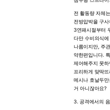
침투형
스트라이
전
활동량
자체
전방압박을
구사
3연패시절부터
다만
수비의식에
나름이지만,
주
약한편입니다.
제어해주지
못하
프리하게
맞딱뜨
메시나
호날두만
거
아니잖아요?
3.
공격에서의