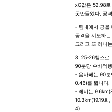
xG값은
52.98로
못만들었다,
공
-
팀내에서
공을
공격을
시도하는
그리고
또
하나
3.
25-26챔스로
90분당
수비적
-
음바페는
90분
0.46)를
뜁니다.
-
레비는
9.6km(
10.3km(19.19회,
4)