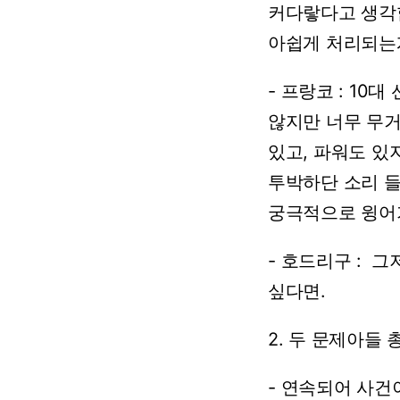
커다랗다고
생각
아쉽게
처리되는
-
프랑코
:
10대
않지만
너무
무
있고,
파워도
있
투박하단
소리
들
궁극적으로
윙어
-
호드리구
:
그
싶다면.
2.
두
문제아들
-
연속되어
사건