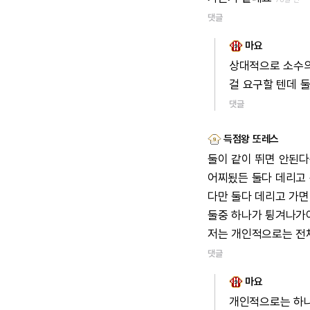
댓글
마요
상대적으로
소수
걸
요구할
텐데
댓글
득점왕 또레스
둘이
같이
뛰면
안된다
어찌됬든
둘다
데리고
다만
둘다
데리고
가면
둘중
하나가
튕겨나가
저는
개인적으로는
전
댓글
마요
개인적으로는
하