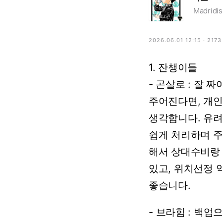
Madridis
2026.06.01 12:15 · 217
1.
잔챙이들
-
곤살로
:
잘
짜
주어진다면,
개
생각합니다.
유
쉽게
처리하며
해서
상대수비랑
있고,
위치선정
좋습니다.
-
브라힘
:
백업