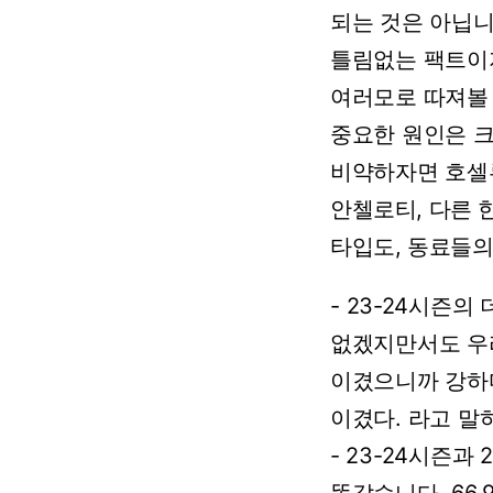
되는
것은
아닙니
틀림없는
팩트이
여러모로
따져볼
중요한
원인은
비약하자면
호셀
안첼로티,
다른
타입도,
동료들
-
23-24시즌의
없겠지만서도
우
이겼으니까
강하
이겼다.
라고
말
-
23-24시즌과