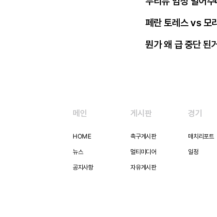
무리뉴 엄청 밀어주
페란 토레스 vs 모
뭔가 왜 급 중단 된
메인
게시판
경기
HOME
축구게시판
매치리포트
뉴스
멀티미디어
일정
공지사항
자유게시판