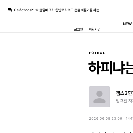
닥터 둠
:
또 하위선 카레 같이 팔다리가 긴 타입도 아니고...
question_answer
Galácticos21
:
태클할때 조차 왼발로 하려고 온몸 비틀기를 하는데 무릎 발목을 다칠수밖에요...
라그
:
카마빙가가 주로 다치는게 무릎이랑 발목인데 우연은 아니겠죠
La Decimoquinta
:
전 카마빙가 태클볼때마다 스콜스 태클 생각남
NEW 
닥터 둠
:
농담으로 르브론이 롱런하는게 그냥 릅당탕탕만 많이 해서 그렇다는 말도...
로그인
회원가입
닥터 둠
:
농구도 보면 한쪽 다리에 충격이 많이 가는 플레이 하는 선수들은 꽤 다치던데
외데고르
:
그냥 숨쉬다가도 다치는 유형은 아닌데 다칠만하다 싶게 뛰긴 하죠
닥터 둠
:
학다리 태클 자주해서 무릎에 충격이 많이 가겠죠
닥터 둠
:
아이반 토니 폭행 혐의로 기소
라그
:
수비조차 부상 리스크 있는 태클을 남발하죠
FÚTBOL
닥터 둠
:
또 하위선 카레 같이 팔다리가 긴 타입도 아니고...
하피냐
챔스3연
입력된 자
2026.06.08 23:06 · 14