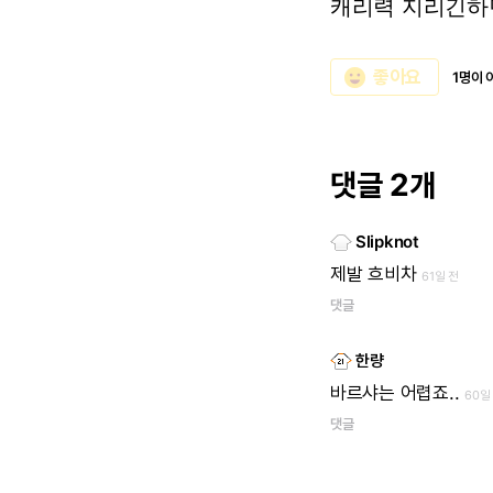
캐리력
지리긴하
emoji_emotions
좋아요
1명이 
댓글 2개
Slipknot
제발
흐비차
61일 전
댓글
한량
바르샤는
어렵죠..
60일
댓글