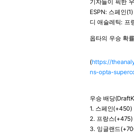
기자들이
픽한
ESPN: 스페인(1)
디
애슬레틱:
프랑
옵타의
우승
확
(
https://theanal
ns-opta-superc
우승 배당(DraftK
1. 스페인(+450)
2. 프랑스(+475)
3. 잉글랜드(+70