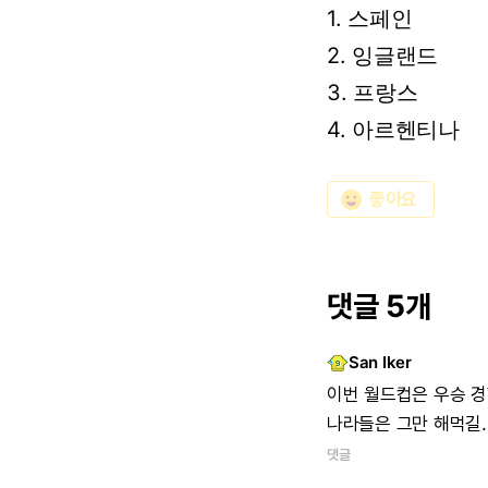
1. 스페인
2. 잉글랜드
3. 프랑스
4.
아르헨티나
emoji_emotions
좋아요
댓글 5개
San Iker
이번
월드컵은
우승
경
나라들은
그만
해먹길.
댓글