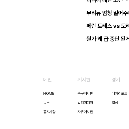
비니에 대한 소견
파
무리뉴 엄청 밀어주
페란 토레스 vs 모
뭔가 왜 급 중단 된
메인
게시판
경기
HOME
축구게시판
매치리포트
뉴스
멀티미디어
일정
공지사항
자유게시판