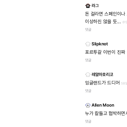
라그
돈
걸라면
스페인이나
이상하진
않을
듯...
61
댓글
Slipknot
포르투갈
이번이
진짜
댓글
레알마호리코
잉글랜드가
드디어
58
댓글
Allen Moon
누가
칼들고
협박하면
댓글