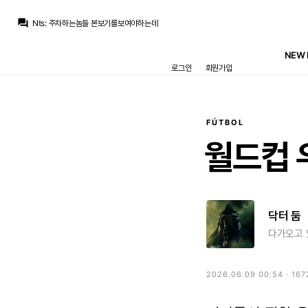
M.Salgado
:
원래 이렇게 잔류선언 때리다가 이적시장 닫히기 3일전에 이적선언 때리는게 국룰인데
question_answer
Nts
:
주차하는놈들 본보기를보여야하는데
닥터 둠
:
/chat_images/20260807_204733_6a75c5d5beade.jpg 결국...
Nts
:
사업한다고 말뚝박았나
NEW 
Nts
:
카마빙가 진짜 꼴보기싫네
로그인
회원가입
닥터 둠
:
/chat_images/20260807_204613_6a75c58590508.jpg
메이데이
:
로드리 어디 오피셜 난건 아니죠..? 마지막까지 기다립니다 정말..
닥터 둠
:
하비 나바로 카스티야로 월반
아자차타
:
생긴건 요로네요
뉴스봇
:
SER) 디오망데, 레알의 새 보석
FÚTBOL
M.Salgado
:
원래 이렇게 잔류선언 때리다가 이적시장 닫히기 3일전에 이적선언 때리는게 국룰인데
월드컵
닥터 둠
다가오고 
2026.06.09 00:54 · 16