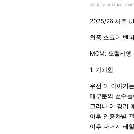
2026.02.18 14:54 · 345
2025/26
시즌
U
최종
스코어
벤
MOM:
오렐리앵
1.
기괴함
우선
이
이야기
대부분의
선수들
그러나
이
경기
이후
인종차별
이후
나머지
레