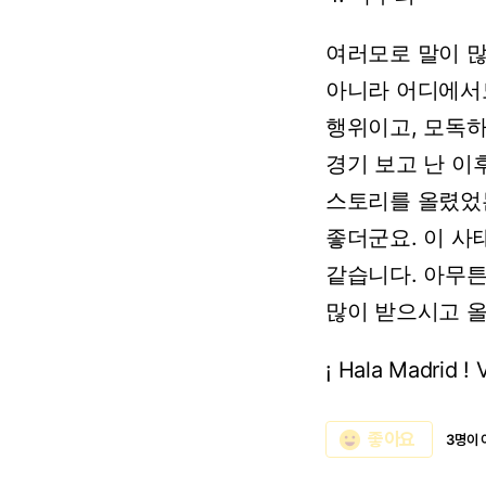
여러모로
말이
아니라
어디에서
행위이고,
모독
경기
보고
난
이
스토리를
올렸었
좋더군요.
이
사
같습니다.
아무
많이
받으시고
¡
Hala
Madrid
!
emoji_emotions
좋아요
3명이 