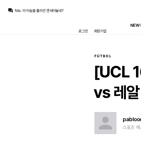
Nts
:
그래 우린 진짜 영입해버려ㅋㅋㅋㅋ
question_answer
Nts
:
아 이놈들 훌리안 겐세이놓네?
초금아
:
로드리는 레알에가지않는다 100% 바르샤로 갈것이다
La Decimoquinta
:
자긴 그렇게 데려오고 싶지도 않았는데 바르샤 간다고 하니? 응? 바르샤가 더 비싸게 사간다고? 응 알았어
NEW 
초금아
:
시작은 레알쪽 itk에서 시작했는데 꽤나 도발적이었죠
로그인
회원가입
San Iker
:
제라르 로메로 보도를 사방팔방 다 인용하는듯 싶네요
Only one
:
쟤들도 돈이 그렇게 널널하지 않을텐데...
초금아
:
다들 걱정을 넘어서서 ㅋㅋ 난리입니다
초금아
:
그냥 정황만있는데 이정도 뜨면 보통...오피셜까지가는게 흔하다보니
마르코 로이스
:
로드리 바르사행에 오케이했는데 최종적으로 선택한건 아닌듯
FÚTBOL
Nts
:
그래 우린 진짜 영입해버려ㅋㅋㅋㅋ
[UCL
vs
레알
pabloo
스포츠 캐