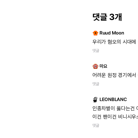
댓글 3개
Ruud Moon
우리가
혐오의
시대에
댓글
마요
어려운
원정
경기에서
댓글
LEONBLANC
인종차별이
옳다는건
이건
팬이건
비니시우
댓글