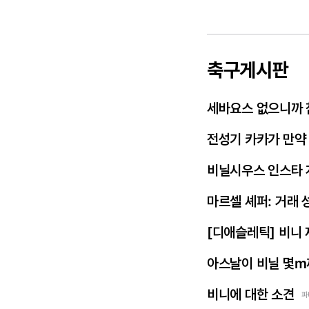
축구게시판
세바요스 없으니까 
전성기 카카가 만약
비닐시우스 인스타 
마르셀 셰퍼: 거래 
[디애슬레틱] 비니
아스날이 비닐 몇m
비니에 대한 소견
파