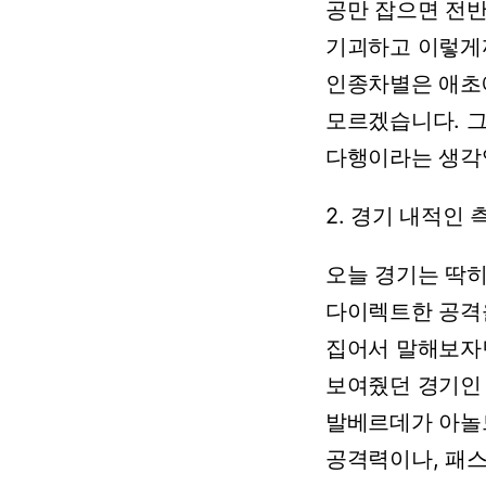
공만
잡으면
전
기괴하고
이렇게
인종차별은
애초
모르겠습니다.
다행이라는
생각
2.
경기
내적인
오늘
경기는
딱
다이렉트한
공격
집어서
말해보자
보여줬던
경기인
발베르데가
아놀
공격력이나,
패