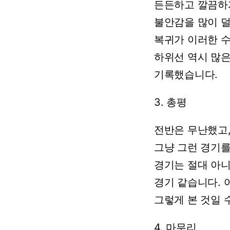
든든하고
깔끔하
불안감을
많이
복귀가
이러한
하위선
역시
많
기록했습니다.
3.
총평
전반은
무난했고
그냥
그런
경기
경기는
절대
아니
경기
같습니다.
그렇게
본
것일
4.
마무리