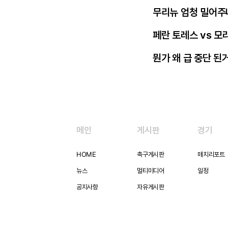
무리뉴 엄청 밀어주
페란 토레스 vs 모
뭔가 왜 급 중단 된
메인
게시판
경기
HOME
축구게시판
매치리포트
뉴스
멀티미디어
일정
공지사항
자유게시판