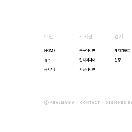
메인
게시판
경기
HOME
축구게시판
매치리포트
뉴스
멀티미디어
일정
공지사항
자유게시판
Ⓒ REALMANIA ─
CONTACT
─ DESIGNED 