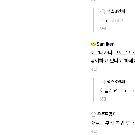
챔스3연패
ㅜㅜ
288일 전
댓글
San Iker
코르테가나
보도로
트
맞이하고
있다고
하네
댓글
챔스3연패
아쉽네요
ㅜㅜ
28
댓글
우주특공대
아놀드
부상
복귀
후
댓글