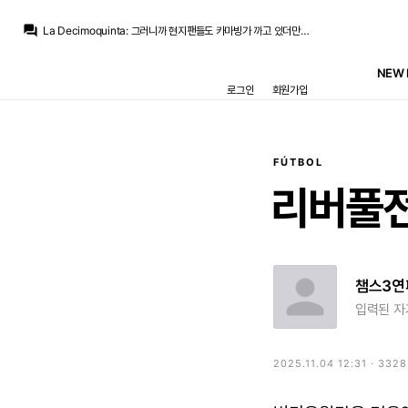
La Decimoquinta
:
좀 비겁한 초식이죠. 내가 욕먹긴 싫으니까 카마빙가 방패 세우는게
question_answer
La Decimoquinta
:
그러니까 현지팬들도 카마빙가 까고 있더만요 SNS에다가
La Decimoquinta
:
안산다고 한적없으니 왜 안사냐는 욕은 한귀로 듣고 한귀로 흘릴수 있고
La Decimoquinta
:
"내가 안산다고 한적은 없는데?"
NEW 
La Decimoquinta
:
그래서 "자리가 없어서 못삼" 이라고 말한게 참 그럴듯한 핑계거리인거죠.
로그인
회원가입
닥터 둠
:
"구단은 현재 선수단이 모든 대회에서 경쟁력이 있다고 믿고 있어"
닥터 둠
:
겠죠
닥터 둠
:
또 이런 보도 나오겠지
라그
:
영입하려고 했는데 나쁜 카마빙가놈이 알박아서 못한거고 우린 바르샤에게 뺏긴거에요..ㅠㅠ 하지 않을까요
라그
:
그럼 나중에 뒷감당이 안되서 성명은 안할거같고
FÚTBOL
La Decimoquinta
:
좀 비겁한 초식이죠. 내가 욕먹긴 싫으니까 카마빙가 방패 세우는게
리버풀
챔스3연
입력된 자
2025.11.04 12:31 · 332