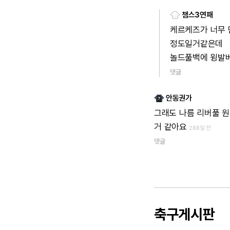
챔스3연패
케르케즈가
너무
정도일거같은데
놀드풀백에
윙발
댓글
안동권가
그래도
나름
리버풀
원
거
같아요
288일 전
댓글
축구게시판