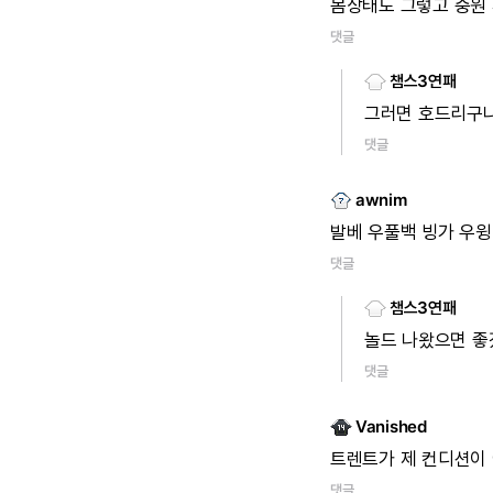
몸상태도
그렇고
중원
댓글
챔스3연패
그러면
호드리구
댓글
awnim
발베
우풀백
빙가
우윙
댓글
챔스3연패
놀드
나왔으면
좋
댓글
Vanished
트렌트가
제
컨디션이
댓글