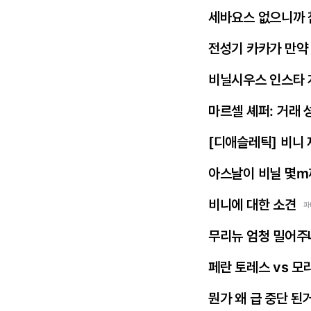
세바요스 없으니까 
전성기 카카가 만약
비닐시우스 인스타 
마르셀 셰퍼: 거래 
[디애슬레틱] 비니
아스날이 비닐 몇m
비니에 대한 소견
파
무리뉴 엄청 밀어주
페란 토레스 vs 모
뭔가 왜 급 중단 된