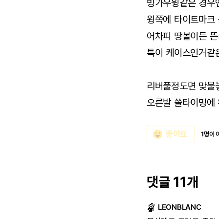
빙가우윙같은 경우
윙쪽에 타이트마크 
어차피 땅볼이든 뜬
특이 케이스인거같
리버풀정도면 맞불놓
오른발 쓸타이밍에 
emoji_emotions
좋아요
1명이 
댓글 11개
LEONBLANC