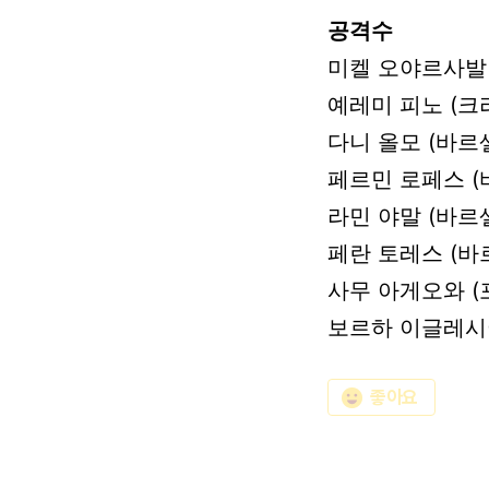
공격수
미켈
오야르사발
예레미
피노
(크
다니
올모
(바르
페르민
로페스
(
라민
야말
(바르
페란
토레스
(바
사무
아게오와
(
보르하
이글레시
emoji_emotions
좋아요