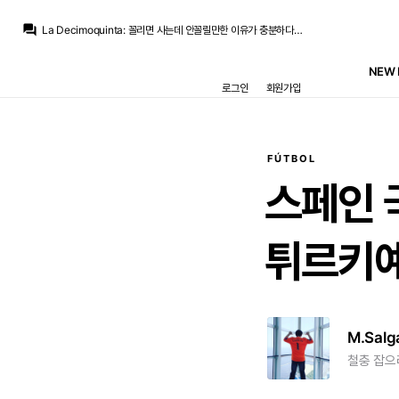
San Iker
:
코나테도 한때 유리몸 소리 들었었구요
question_answer
La Decimoquinta
:
꼴리면 사는데 안꼴릴만한 이유가 충분하다는거...
라그
:
전 페레스가 로드리 부상이력보다 발롱까지 탄 놈이 유니폼팔이는 시원찮은게 더 클 거 같아요
초금아
:
두가지지 우리는 뭐...맘을 내려놓으심이...
NEW 
Estia
:
3년 무관이겠네 에휴..
로그인
회원가입
초금아
:
지금 잘풀리면 시티잔류, 결국 못풀리면 옆집행
La Decimoquinta
:
음바페를 보는 시선도 달라졌겠죠
닥터 둠
:
[gif:static.klipy.com/ii/c3a19a0b747a76e98651f2b9a3cca5ff/73/b2/CjT2do6a.gif]
Iker_Casillas
:
그냥 페레즈 꼴리면 사는거..
초금아
:
액션을 하라고요 ㅜㅜ...
FÚTBOL
San Iker
:
코나테도 한때 유리몸 소리 들었었구요
스페인
튀르키예
M.Salg
철충 잡으려