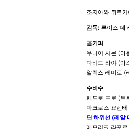
조지아와
튀르키
감독:
루이스
데
골키퍼
우나이
시몬
(아
다비드
라야
(아
알렉스
레미로
(
수비수
페드로
포로
(토
마크로스
요렌테
딘
하위선
(레알
에므리크
라포르