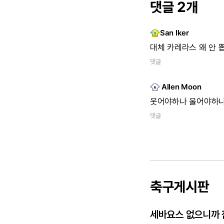
댓글 2개
San Iker
대체
카레라스
왜
안
댓글
Allen Moon
웃어야하나
울어야하나
댓글
축구게시판
세바요스 없으니까 