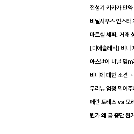
전성기 카카가 만약
비닐시우스 인스타 
마르셀 셰퍼: 거래 
[디애슬레틱] 비니
아스날이 비닐 몇m
비니에 대한 소견
파
무리뉴 엄청 밀어주
페란 토레스 vs 모
뭔가 왜 급 중단 된