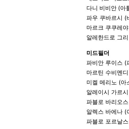
다니 비비안
(아
파우
쿠바르시
(
마르크
쿠쿠레야
알레한드로
그리
미드필더
파비안
루이스
(
마르틴
수비멘디
미켈
메리노
(아
알레이시
가르시
파블로
바리오스
알렉스
바에나
파블로
포르날스