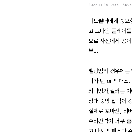
2025.11.24 17:58 · 350
미드필더에게 중요한
고 그다음 플레이를
으로 자신에게 공이
부…
벨링엄의 경우에는 
다가 턴 or 백패스..
카마빙가,귈러는 아
상대 중앙 압박이 
실제로 꼬마전, 리
수비간격이 너무 촘
고 다시 백패스만 