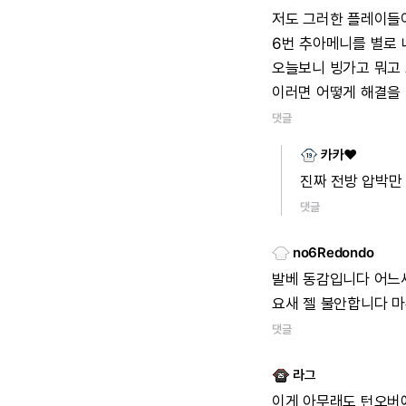
저도
그러한
플레이들
6번
추아메니를
별로
오늘보니
빙가고
뭐고
이러면
어떻게
해결을
댓글
카카♥
진짜
전방
압박만
댓글
no6Redondo
발베
동감입니다
어느
요새
젤
불안합니다
마
댓글
라그
이게
아무래도
턴오버