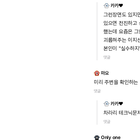
카카♥
그런장면도
있지만
있으면
전진하고
했는데
요즘은
그
괴롭혀주는
이지
본인이
"실수하지
댓글
마요
미리
주변을
확인하는
댓글
카카♥
차라리
테크닉문
댓글
Only one