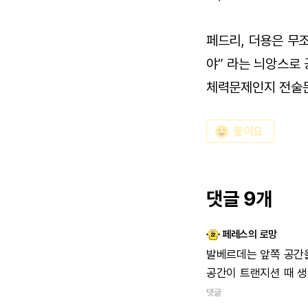
페드리, 더용은 무조
야” 라는 늬앙스로
체력문제인지 전술문
emoji_emotions
좋아요
댓글 9개
페레스의 로망
발베르데는
앞쪽
공간
공간이
트랜지션
때
생
댓글