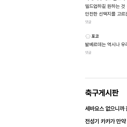
빌드업하길
원하는
것
안전한
선택지를
고르
댓글
포코
발베르데는
역시나
우
댓글
축구게시판
세바요스 없으니까 
전성기 카카가 만약