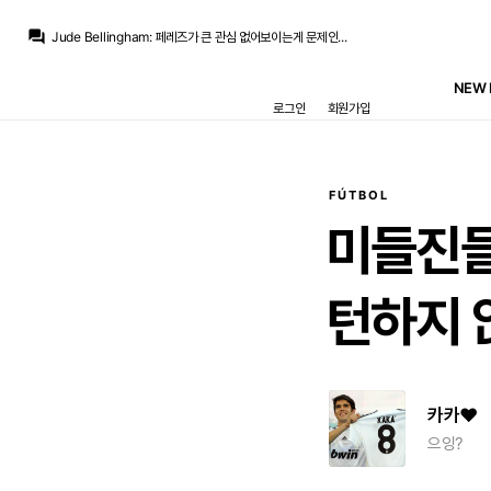
흰둥이
:
ㅋㅋ 페레즈 이번엔 진짜 관심 없어보이긴 함. 벵여르 영입할 돈도 안 쓰고 싶어하는 느낌임.
question_answer
Jude Bellingham
:
페레즈가 큰 관심 없어보이는게 문제인...
닥터 둠
:
/chat_images/20260807_021415_6a74c0e759180.jpg
닥터 둠
:
데드라인) 사이클롭스역으로 킷 코너 캐스팅
NEW 
Jude Bellingham
:
맨시티 요구를 바르샤가 맞춰주길 힘들거라 마지막 기회는 있다고 보는데
로그인
회원가입
no6Redondo
:
올시즌 끝나고 퇴임압박 들어올거라고 봅니다
no6Redondo
:
벨추발 계속 봐야한다는게
no6Redondo
:
무관도 뭐 다상관없는데
M.Salgado
:
비니 연봉협상에도 구단이 마음에 둔 상한선이 있었듯이, 서른살 부상잦은 뛰어난 선수 영입하는거에도 구단이 마음에 둔 선이 있겠죠
no6Redondo
:
리그는 한 오연패할듯하고
FÚTBOL
흰둥이
:
ㅋㅋ 페레즈 이번엔 진짜 관심 없어보이긴 함. 벵여르 영입할 돈도 안 쓰고 싶어하는 느낌임.
미들진
턴하지
카카♥
으잉?