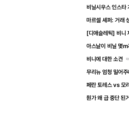
비닐시우스 인스타 
마르셀 셰퍼: 거래 
[디애슬레틱] 비니
아스날이 비닐 몇m
비니에 대한 소견
파
무리뉴 엄청 밀어주
페란 토레스 vs 모
뭔가 왜 급 중단 된