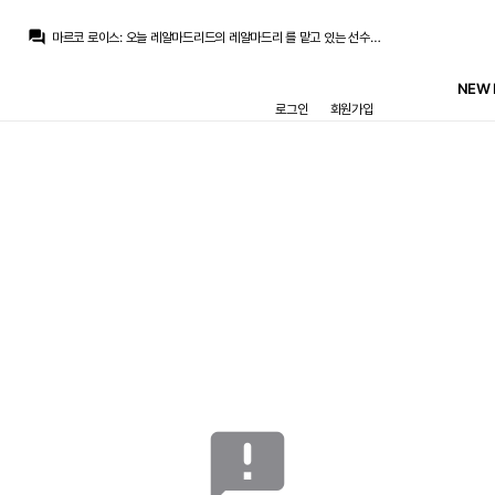
마르코 로이스
:
음바페 벨링엄 쿠쿠레야
question_answer
마르코 로이스
:
오늘 레알마드리드의 레알마드리 를 맡고 있는 선수들이 복귀합니다
초금아
:
크카모 든 뭐 비음망이든 뭔가 브랜드가 나와야 될텐데... 아직 벨발추 이러기에는 흠
초금아
:
지금 믿고갈 선수들이 흠... 저는 개인적으로 벨링엄 말고는 아직은 모르겠어요
NEW 
초금아
:
여하간 미드진이나 코어선수들을 잘 구성해야할거같아요 앞으로
로그인
회원가입
초금아
:
어디서 내부에서 세대교체가 실패했다는 진단도 돌아다닌다던데 어떤 기사였더라...
초금아
:
귀신같이 3명이 나가자마자 내리막...
La Decimoquinta
:
저런 요행과 도박식 운영이 한번 잘되버리니까 저렇게 하면 또 잘되는줄 알고 저걸 반복하면 실패할 확률이 높아지는거죠
초금아
:
물론 벨이랑 비니도 한건씩 했지만
초금아
:
전 걍 2324는 모드리치 크로스 카르바할의 마지막 불꽃이었다고 봅니다
마르코 로이스
:
음바페 벨링엄 쿠쿠레야
메인
게시판
경기
HOME
축구게시판
매치리포트
뉴스
멀티미디어
일정
공지사항
자유게시판
announcement
Ⓒ REALMANIA ─
CONTACT
─ DESIGNED 