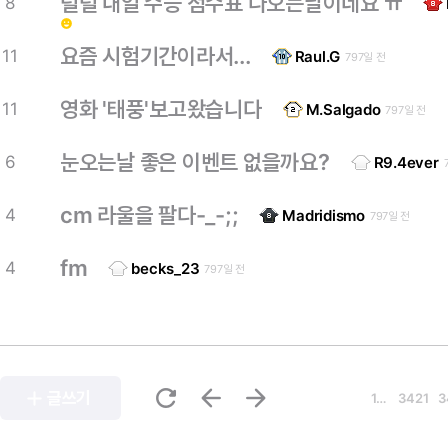
덜덜 내일 수능 점수표 나오는날이네요 ㅠ
8
emoji_emotions
요즘 시험기간이라서...
11
Raul.G
797일 전
영화 '태풍'보고왔습니다
11
M.Salgado
797일 전
눈오는날 좋은 이벤트 없을까요?
6
R9.4ever
cm 라울을 팔다-_-;;
4
Madridismo
797일 전
fm
4
becks_23
797일 전
refresh
arrow_back
arrow_forward
add
글쓰기
1…
3421
3