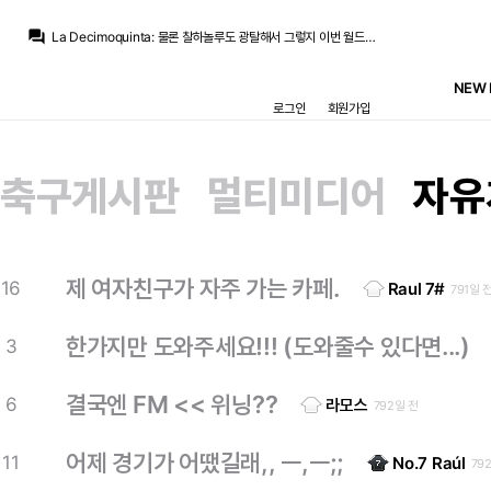
La Decimoquinta
:
와튼도 몸값도 더럽게 비쌀텐데 얘도 내구성이라는 부분에서 지속적으로 물음표를 달고 다니는놈이고 기마랑이스 아스날행까지 유력한마당에 당장 대형영입할만한 대상 없으면
question_answer
La Decimoquinta
:
물론 찰하놀루도 광탈해서 그렇지 이번 월드컵에서 경기력은 쉣이었지만
San Iker
:
베실바라도 온 게 다행이긴 합니다. 얘마저 안 왔으면 진짜 아무 것도 기댈 수가 없었을듯..
San Iker
:
그래서 제일 좋은 게 로드리고 로드리가 안된다면 다른 선수라도 물어와야죠
NEW 
아르한
:
라면 끓여먹으려고 다 사왔는데, 물이 없는 느낌이라고 해야 하나
로그인
회원가입
La Decimoquinta
:
의지가 있냐가 문제겠지만 벨추발 안믿겠다하면 전 현실적인 대안은 저런 베테랑들 영입이 대안이라 보긴 합니다
아르한
:
사실 다른 것보다 그냥 3선 보강 안 한게 말이 안 되요
San Iker
:
게다가 연봉도 많이 받지 않는 축이라
San Iker
:
이적료가 워낙 싸서 2년 정도 활약한다면 밥값은 해주는 거죠
축구게시판
멀티미디어
자유
아르한
:
좀 문제기는 하겠죠
La Decimoquinta
:
와튼도 몸값도 더럽게 비쌀텐데 얘도 내구성이라는 부분에서 지속적으로 물음표를 달고 다니는놈이고 기마랑이스 아스날행까지 유력한마당에 당장 대형영입할만한 대상 없으면
제 여자친구가 자주 가는 카페.
16
Raul 7#
791일 
한가지만 도와주세요!!! (도와줄수 있다면...)
3
결국엔 FM << 위닝??
6
라모스
792일 전
어제 경기가 어땠길래,, ㅡ,ㅡ;;
11
No.7 Raúl
79