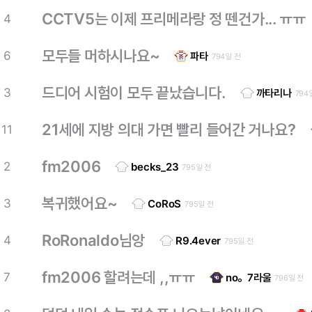
CCTV5는 이제 프리메라랑 정 뗀건가... ㅠㅠ
4
모두들 머하시나요~
6
파타
794일 전
드디어 시험이 모두 끝났습니다.
3
까타리나
794
21세에 지방 의대 가면 빨리 들어간 거나요?
11
fm2006
2
becks_23
795일 전
복귀했어요~
3
CoRoS
795일 전
RoRonaldo님앙
4
R9.4ever
795일 전
fm2006 할려는데 ,,ㅠㅠ
7
no。7라울
796일 전