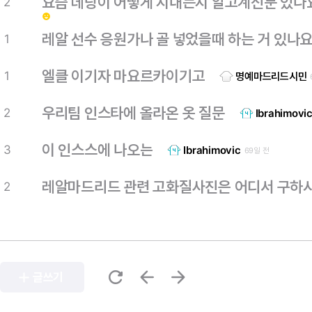
요즘 데랑이 어떻게 지내는지 알고계신분 있나
2
emoji_emotions
레알 선수 응원가나 골 넣었을때 하는 거 있나요
1
엘클 이기자 마요르카이기고
1
명예마드리드시민
우리팀 인스타에 올라온 옷 질문
2
Ibrahimovi
이 인스스에 나오는
3
Ibrahimovic
69일 전
레알마드리드 관련 고화질사진은 어디서 구하
2
refresh
arrow_back
arrow_forward
add
글쓰기