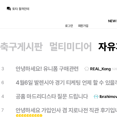
떼오
:
베실바 3~4년은 여기서 더 구를거 같음
question_answer
토티
:
잘차던데
떼오
:
귈은 확실히 성장한 느낌이고 잘하든데
떼오
:
베실바 축신이었나요? 평이 좋든데
NEW 
챔스3연패
:
수비 안대서 찌발려도 패스부터 그나마 좀 하는 중원 ㄱㄱ
로그인
회원가입
챔스3연패
:
ㅇㅈㅇㅈ
아자차타
:
둘다 미들로는 하자가 많아서
아자차타
:
추아메니도 센터백으로 쓰고
아자차타
:
암만봐도 둠프로 연막주고 발베 재계약 한 8년한다음 우풀백돌려야할듯
축구게시판
멀티미디어
자유
챔스3연패
:
벨 귈 베 중원으로 가자
떼오
:
베실바 3~4년은 여기서 더 구를거 같음
안녕하세요! 유니폼 구매관련
3
REAL_Kong
52
4월6일 발렌시아 경기 티케팅 언제 할 수 있을
6
공홈 마드리디스타 질문 드립니다
4
Ibrahimov
안녕하세요 가입인사 겸 지로나전 직관 후기입
7
emoji_emotions
emoji_emotions
emoji_emotions
emoji_emotions
emoji_emotions
emoji_emotions
emoji_emotions
emoji_emotions
emoji_emotions
emoji_emotions