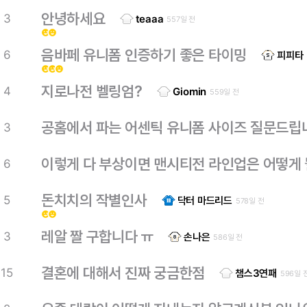
안녕하세요
3
teaaa
557일 전
emoji_emotions
emoji_emotions
음바페 유니폼 인증하기 좋은 타이밍
6
피피타
emoji_emotions
emoji_emotions
emoji_emotions
지로나전 벨링엄?
4
Giomin
559일 전
공홈에서 파는 어센틱 유니폼 사이즈 질문드립
3
이렇게 다 부상이면 맨시티전 라인업은 어떻게
6
돈치치의 작별인사
5
닥터 마드리드
578일 전
emoji_emotions
emoji_emotions
레알 짤 구합니다 ㅠ
3
손나은
586일 전
결혼에 대해서 진짜 궁금한점
15
챔스3연패
596일 