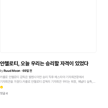
안첼로티,
오늘
우리는
승리할
자격이
있었다
by
Ruud Moon · 69일 전
카를로
안첼로티
감독은
발렌시아전
승리
직후
메스타야
기자회견장에서
기자회견을
가졌다.카를로
안첼로티
감독의
기자회견
우리는
퇴장,
페널티
실축,
그리고
골
취소라는
장애물들을
극복했습니다.
전반전
우리의
경기력은
설명이
emoji_emotions
힘들
정도로
너무나
나빴고,
반대로
후반전
우리의
경기력은
너무나
좋았습니다.
댓글 4
오늘
우리에게는
승점
3점을
얻을
자격이
있었지만,
오늘
나온
끔찍한
전반전
경기력,
균형이
무너진
플레이는
다시는
반복되어서는
안
됩니다.
하지만
후반전
우리가
10명으로
뛰면서
보여준
경기력은
훌륭했습니다.방금
라커룸에서