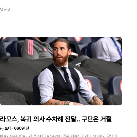
안쪽에서
더
플레이할
필요가
있었습니다.
오늘
멘디는
좋은
경기를
했다고
댓글 6
생각합니다.원문
보기<
라모스,
복귀
의사
수차례
전달..
구단은
거절
by
토티 · 660일 전
마르카(MARCA),
라
섹스타(La
Sexta)
등은
세르히오
라모스(38)가
구단에