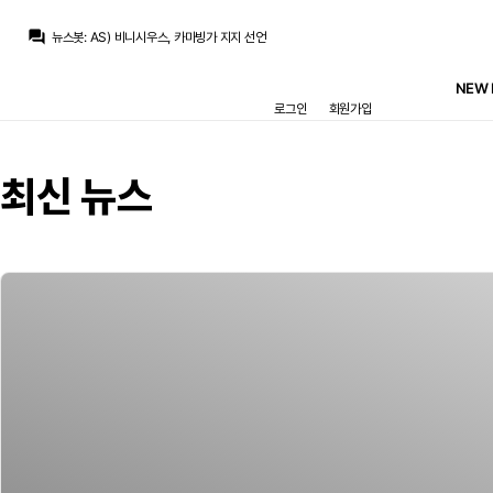
뉴스봇
:
AS) 카스티야 매각 러시 지속 전망
question_answer
뉴스봇
:
AS) 비니시우스, 카마빙가 지지 선언
뉴스봇
:
MARCA) 라리가 26-27 프리시즌 일정 공개
Ibrahimovic
:
빙가가 아무래도 안팔리는거 같은데 부아디 재임대 보내놓고 빙가 1년만 더 가면 안될려나요 ㅎㅎ 우리 팀 정도면 보드진 의지만 있으면 노려 볼법 한데 아쉽네요
NEW 
스코월드
:
이미 시티쪽으로 많이 기울어진 상황이기도 하구요
로그인
회원가입
스코월드
:
부아디는 아직 덜 여물긴 했습니다. 해도 릴에서 1년 재임대 요구할게 뻔해서
Ibrahimovic
:
우리팀은 릴 부아디랑은 링크 아예 없나요? 솔직히 저는 늙은 선수 내키지 않습니다 로드리 정도 나이랑 혹사면 아무리 월클이라도 언제 기량저하가 와도 이상하지 않다고 생각해서요 에시앙이나 캉테가 그랬었으니
닥터 둠
:
박스 오피스 기록 뒤져보는데 어떻게 2016년 슈퍼히어로 영화들에는 갓과 JOAT 함께 있는지...
흰둥이
:
무리뉴 또 스쿼드 얘기네 ㅋㅋ 페네르바체에서도 20인 맞춘다니 성격 못버림
최신 뉴스
뉴스봇
:
MARCA) 무리뉴, 20인 스쿼드 구상
뉴스봇
:
AS) 카스티야 매각 러시 지속 전망