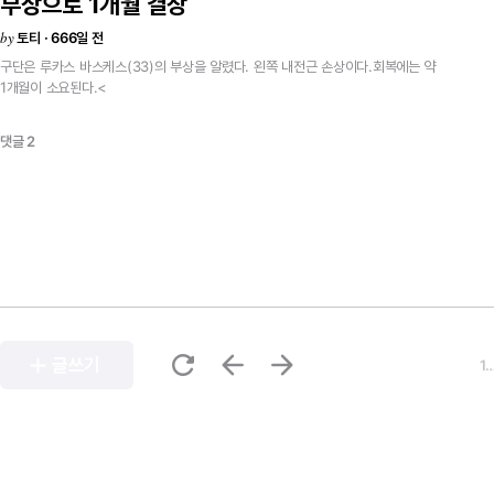
부상으로
1개월
결장
by
토티 · 666일 전
구단은
루카스
바스케스(33)의
부상을
알렸다.
왼쪽
내전근
손상이다.회복에는
약
1개월이
소요된다.<
댓글 2
refresh
arrow_back
arrow_forward
add
글쓰기
1