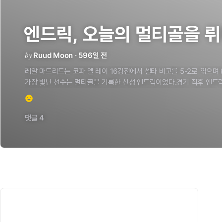
엔드릭,
오늘의
멀티골을
뤼
by
Ruud Moon · 596일 전
레알
마드리드는
코파
델
레이
16강전에서
셀타
비고를
5-2로
꺾으며
가장
빛난
선수는
멀티골을
기록한
신성
엔드릭이었다.경기
직후
엔드
우리가
2-0으로
앞서고
있었지만
두
골을
내주면서
동점을
허용했다.
emoji_emotions
마드리드는
끝까지
포기하지
않고
승리를
위해
싸운다.
힘든
경기였지
만들어내고야
말았다.연장전이미
90분을
이미
뛰고
나서
30분을
더
댓글 4
뛰어야
했고,
더
많은
노력을
쏟아부었다.
하지만
세
골을
추가로
넣으
좋았다멀티골에
대한
소감나는
매일
열심히
훈련한다.
오늘의
득점들
훈련에
임하고
있다.
그는
나에게
칭찬을
하지는
않는
편이지만,
난
괜찮
알려준다.
내가
팀에
합류한
이후로
그는
내게
좋은
사람이
되어주었다.
골은
나에게
정말
중요한
순간이었다.
당시
스코어가
2-2였기
때문에
경기와
이렇게
열광적인
팬들을
정말
사랑한다.
이제
다음
경기를
준비