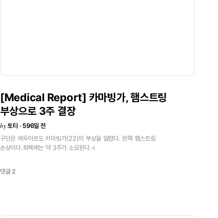
[Medical
Report]
카마빙가,
햄스트링
부상으로
3주
결장
by
토티 · 596일 전
구단은
에두아르도
카마빙가(22)의
부상을
알렸다.
왼쪽
햄스트링
손상이다.회복에는
약
3주가
소요된다.<
댓글 2