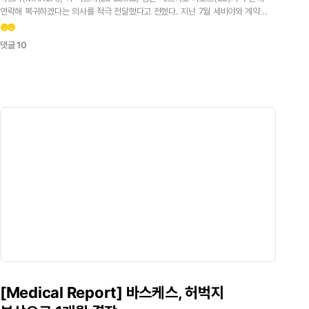
연락해
복귀하겠다는
의사를
적극
전달했다고
전했다.
지난
7월
세비야와
계약
종료
후
소속이
없는
라모스는
최근
적신호가
켜진
마드리드
수비에
힘을
emoji_emotions
emoji_emotions
보태겠다며
입단을
타진한
것으로
알려졌다.구단은
거절로
회신했다.
라모스
댓글 10
외에도
전세계의
수많은
수비수로부터
연락이
쏟아지고
있고,
이에
구단은
계획에
없거나
고려사항이
아니라는
입장이다.
1월
영입에
있어
계속해서
신중한
태세를
유지하고
있다.<
[Medical
Report]
바스케스,
허벅지