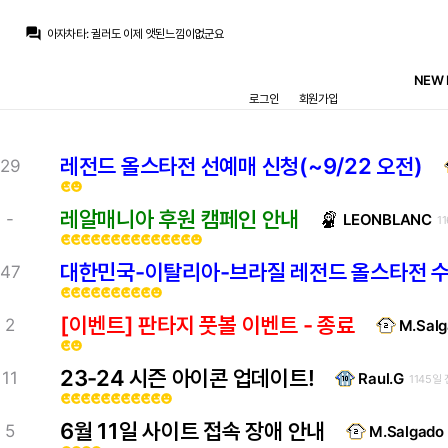
마르코 로이스
:
귈러 뭔가 나중에 수염 기를거 같은 느낌
question_answer
아자차타
:
귈러도 이제 앳된느낌이없군요
닥터 둠
:
1번은 무한도전 못친소 우승후보, 2번은 미국 콧수염 보안관, 3번은 어.... 음...
뉴스봇
:
AS) 레알 마드리드 재정 전략 공개
NEW 
흰둥이
:
ㅋㅋㅋ 저건 진짜 너무한데 ㅋㅋㅋ 근데 웃긴건 인정
로그인
회원가입
챔스3연패
:
엌ㅋㅋㅋㅋㅋㅋㅋㅋ
닥터 둠
:
www.fmkorea.com/10190343611
챔스3연패
:
와 ㄷㄷ 마지막 컷백 내주는거까지
ㅇ-ㅇ
:
치인다… 외모 물올랐어
레전드 올스타전 선예매 신청(~9/22 오전)
29
ㅇ-ㅇ
:
m.fmkorea.com/index.php?mid=football_world&category=233499071&document_srl=10190273886
emoji_emotions
emoji_emotions
마르코 로이스
:
귈러 뭔가 나중에 수염 기를거 같은 느낌
레알매니아 후원 캠페인 안내
-
LEONBLANC
1
emoji_emotions
emoji_emotions
emoji_emotions
emoji_emotions
emoji_emotions
emoji_emotions
emoji_emotions
emoji_emotions
emoji_emotions
emoji_emotions
emoji_emotions
emoji_emotions
emoji_emotions
emoji_emotions
대한민국-이탈리아-브라질 레전드 올스타전 수
47
emoji_emotions
emoji_emotions
emoji_emotions
emoji_emotions
emoji_emotions
emoji_emotions
emoji_emotions
emoji_emotions
emoji_emotions
emoji_emotions
[이벤트] 판타지 풋볼 이벤트 - 종료
2
M.Sal
emoji_emotions
emoji_emotions
23-24 시즌 아이콘 업데이트!
11
Raul.G
1145일 
emoji_emotions
emoji_emotions
emoji_emotions
emoji_emotions
emoji_emotions
emoji_emotions
emoji_emotions
emoji_emotions
emoji_emotions
emoji_emotions
emoji_emotions
6월 11일 사이트 접속 장애 안내
5
M.Salgado