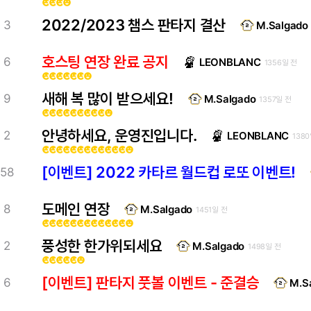
emoji_emotions
emoji_emotions
emoji_emotions
emoji_emotions
2022/2023 챔스 판타지 결산
3
M.Salgado
호스팅 연장 완료 공지
6
LEONBLANC
1356일 전
emoji_emotions
emoji_emotions
emoji_emotions
emoji_emotions
emoji_emotions
emoji_emotions
emoji_emotions
새해 복 많이 받으세요!
9
M.Salgado
1357일 전
emoji_emotions
emoji_emotions
emoji_emotions
emoji_emotions
emoji_emotions
emoji_emotions
emoji_emotions
emoji_emotions
emoji_emotions
emoji_emotions
안녕하세요, 운영진입니다.
2
LEONBLANC
138
emoji_emotions
emoji_emotions
emoji_emotions
emoji_emotions
emoji_emotions
emoji_emotions
emoji_emotions
emoji_emotions
emoji_emotions
emoji_emotions
emoji_emotions
emoji_emotions
emoji_emotions
[이벤트] 2022 카타르 월드컵 로또 이벤트!
58
도메인 연장
8
M.Salgado
1451일 전
emoji_emotions
emoji_emotions
emoji_emotions
emoji_emotions
emoji_emotions
emoji_emotions
emoji_emotions
emoji_emotions
emoji_emotions
emoji_emotions
emoji_emotions
emoji_emotions
emoji_emotions
풍성한 한가위되세요
2
M.Salgado
1498일 전
emoji_emotions
emoji_emotions
emoji_emotions
emoji_emotions
emoji_emotions
emoji_emotions
[이벤트] 판타지 풋볼 이벤트 - 준결승
6
M.S