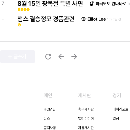
8월 15일 광복절 특별 사면
7
하시모토 칸나바로
1
emoji_emotions
emoji_emotions
emoji_emotions
emoji_emotions
챔스 결승정모 경품관련
-
Elliot Lee
1595일 전
emoji_emotions
refresh
arrow_back
arrow_forward
add
글쓰기
메인
게시판
경기
HOME
축구게시판
매치리포트
뉴스
멀티미디어
일정
공지사항
자유게시판