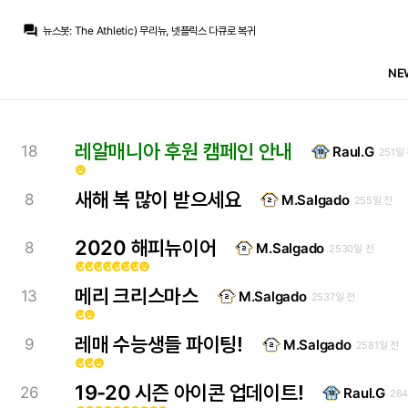
닥터 둠
:
둠맘하기 참 힘드네요...
question_answer
뉴스봇
:
The Athletic) 무리뉴, 넷플릭스 다큐로 복귀
흰둥이
:
ㅇㅇ 둠프리스는 걍 운동능력 하나로 버티는 선수지 빌드업은 답도없음 ㅋㅋ
떼오
:
주전 먹을 일은 없을거 같긴함
NE
떼오
:
둠프리스 하는거 보니까
Pio
:
베실바도 볼을 앞으로 방출하는건 되는데, 빌드업 방향을 잡는건 불가능해보여요
떼오
:
이번 시즌 아놀드, 하위선이 후방 빌드업 잘해주길 바라는 수밖에..
Pio
:
펭귄에 조커에..
Pio
:
등장인물이 너무 많아서
레알매니아 후원 캠페인 안내
18
Raul.G
251일
Pio
:
하비 덴트가 아니면 맡을 역할이 없을텐데
emoji_emotions
닥터 둠
:
둠맘하기 참 힘드네요...
새해 복 많이 받으세요
8
M.Salgado
255일 전
2020 해피뉴이어
8
M.Salgado
2530일 전
emoji_emotions
emoji_emotions
emoji_emotions
emoji_emotions
emoji_emotions
emoji_emotions
emoji_emotions
emoji_emotions
메리 크리스마스
13
M.Salgado
2537일 전
emoji_emotions
emoji_emotions
레매 수능생들 파이팅!
9
M.Salgado
2581일 전
emoji_emotions
emoji_emotions
emoji_emotions
19-20 시즌 아이콘 업데이트!
26
Raul.G
26