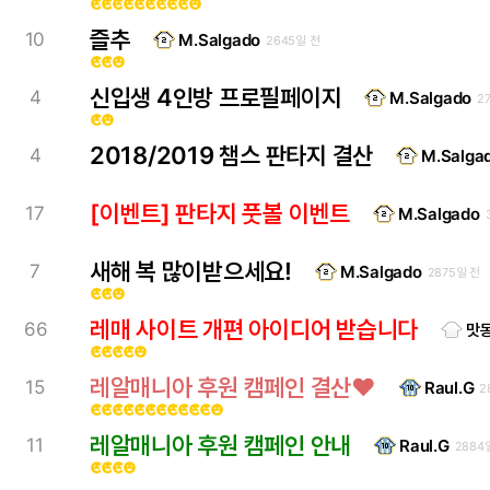
emoji_emotions
emoji_emotions
emoji_emotions
emoji_emotions
emoji_emotions
emoji_emotions
emoji_emotions
emoji_emotions
emoji_emotions
emoji_emotions
즐추
10
M.Salgado
2645일 전
emoji_emotions
emoji_emotions
emoji_emotions
신입생 4인방 프로필페이지
4
M.Salgado
2
emoji_emotions
emoji_emotions
2018/2019 챔스 판타지 결산
4
M.Salga
[이벤트] 판타지 풋볼 이벤트
17
M.Salgado
새해 복 많이받으세요!
7
M.Salgado
2875일 전
emoji_emotions
emoji_emotions
emoji_emotions
레매 사이트 개편 아이디어 받습니다
66
맛
emoji_emotions
emoji_emotions
emoji_emotions
emoji_emotions
emoji_emotions
레알매니아 후원 캠페인 결산♥
15
Raul.G
2
emoji_emotions
emoji_emotions
emoji_emotions
emoji_emotions
emoji_emotions
emoji_emotions
emoji_emotions
emoji_emotions
emoji_emotions
emoji_emotions
emoji_emotions
emoji_emotions
레알매니아 후원 캠페인 안내
11
Raul.G
2884
emoji_emotions
emoji_emotions
emoji_emotions
emoji_emotions