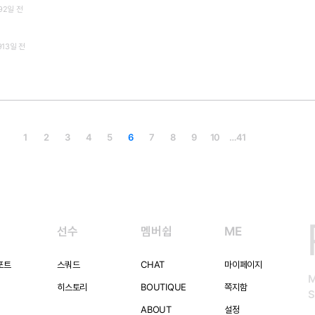
92일 전
913일 전
1
2
3
4
5
6
7
8
9
10
…
41
선수
멤버쉽
ME
포트
스쿼드
CHAT
마이페이지
히스토리
BOUTIQUE
쪽지함
S
ABOUT
설정