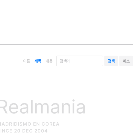
이름
제목
내용
Realmania
MADRIDISMO EN COREA
INCE 20 DEC 2004