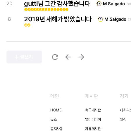
gutti님 그간 감사했습니다
20
M.Salgado
28
emoji_emotions
emoji_emotions
emoji_emotions
emoji_emotions
emoji_emotions
emoji_emotions
emoji_emotions
emoji_emotions
emoji_emotions
emoji_emotions
emoji_emotions
emoji_emotions
emoji_emotions
emoji_emotions
emoji_emotions
2019년 새해가 밝았습니다
8
M.Salgado
2
emoji_emotions
emoji_emotions
refresh
arrow_back
arrow_forward
add
글쓰기
메인
게시판
경기
HOME
축구게시판
매치리
뉴스
멀티미디어
일정
공지사항
자유게시판