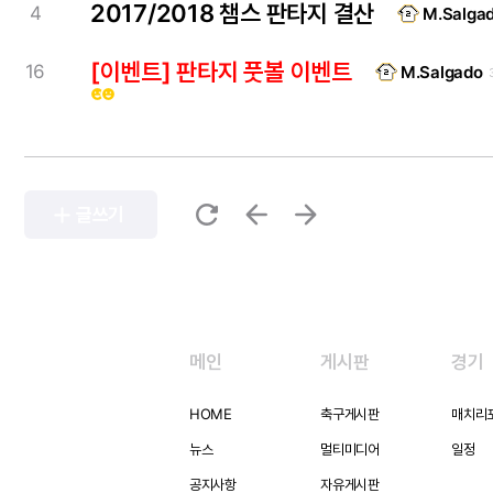
2017/2018 챔스 판타지 결산
4
M.Salga
[이벤트] 판타지 풋볼 이벤트
16
M.Salgado
emoji_emotions
emoji_emotions
refresh
arrow_back
arrow_forward
add
글쓰기
메인
게시판
경기
HOME
축구게시판
매치리
뉴스
멀티미디어
일정
공지사항
자유게시판