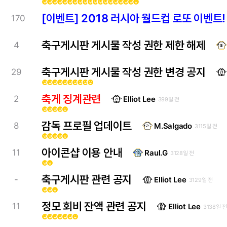
emoji_emotions
emoji_emotions
emoji_emotions
emoji_emotions
emoji_emotions
emoji_emotions
emoji_emotions
emoji_emotions
emoji_emotions
emoji_emotions
emoji_emotions
emoji_emotions
emoji_emotions
emoji_emotions
emoji_emotions
emoji_emotions
emoji_emotions
emoji_emotions
emoji_emotions
[이벤트] 2018 러시아 월드컵 로또 이벤트!
170
축구게시판 게시물 작성 권한 제한 해제
4
축구게시판 게시물 작성 권한 변경 공지
29
emoji_emotions
emoji_emotions
emoji_emotions
emoji_emotions
emoji_emotions
emoji_emotions
emoji_emotions
emoji_emotions
emoji_emotions
emoji_emotions
축게 징계관련
2
Elliot Lee
399일 전
emoji_emotions
emoji_emotions
emoji_emotions
emoji_emotions
emoji_emotions
감독 프로필 업데이트
8
M.Salgado
3115일 전
emoji_emotions
emoji_emotions
emoji_emotions
emoji_emotions
emoji_emotions
아이콘샵 이용 안내
11
Raul.G
3128일 전
emoji_emotions
emoji_emotions
축구게시판 관련 공지
-
Elliot Lee
3129일 전
emoji_emotions
emoji_emotions
emoji_emotions
정모 회비 잔액 관련 공지
11
Elliot Lee
3138일 전
emoji_emotions
emoji_emotions
emoji_emotions
emoji_emotions
emoji_emotions
emoji_emotions
emoji_emotions