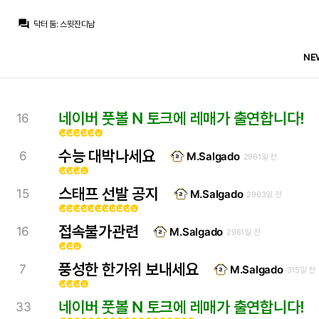
Legend Guti
:
play.88player.top/m3u8.html?url=hls.live123.fans/live/4595159.m3u8
question_answer
닥터 둠
:
스윗잔디남
SYSTEM
:
{"text":"경기 시작"}
흰둥이
:
아이고 호르헤 메시 별세했네... 라이벌이지만 이런 건 애도하는 게 맞지. 삼가 고인의 명복을 빕니다.
NE
뉴스봇
:
MARCA) 바르사·레알, 호르헤 메시 애도
뉴스봇
:
MARCA) 디오망데, 140M 유로 도전
뉴스봇
:
공홈) 레알, 페렌츠바로시전 선발 공개
SYSTEM
:
{"players":"Lunin; Dumfries, Joan Mart[emoji:ed]nez, Rivas, Carreras; Valverde, Camavinga; Brahim, Arda G[emoji:fc]ler, Ciria; Endrick."}
닥터 둠
:
www.fmkorea.com/best/10184918827
네이버 풋볼 N 토크에 레매가 출연합니다!
16
주드는고트다
:
이번경기 Rmtv에서 90분 풀경기 무료로 중계하나요 전에는 전반만 중계하길래…
emoji_emotions
emoji_emotions
emoji_emotions
emoji_emotions
emoji_emotions
emoji_emotions
Legend Guti
:
play.88player.top/m3u8.html?url=hls.live123.fans/live/4595159.m3u8
수능 대박나세요
6
M.Salgado
2961일 전
emoji_emotions
emoji_emotions
emoji_emotions
emoji_emotions
스태프 선발 공지
15
M.Salgado
2963일 전
emoji_emotions
emoji_emotions
emoji_emotions
emoji_emotions
emoji_emotions
emoji_emotions
emoji_emotions
emoji_emotions
emoji_emotions
emoji_emotions
emoji_emotions
접속불가관련
16
M.Salgado
2981일 전
emoji_emotions
emoji_emotions
emoji_emotions
풍성한 한가위 보내세요
7
M.Salgado
315일 전
emoji_emotions
emoji_emotions
emoji_emotions
emoji_emotions
네이버 풋볼 N 토크에 레매가 출연합니다!
33