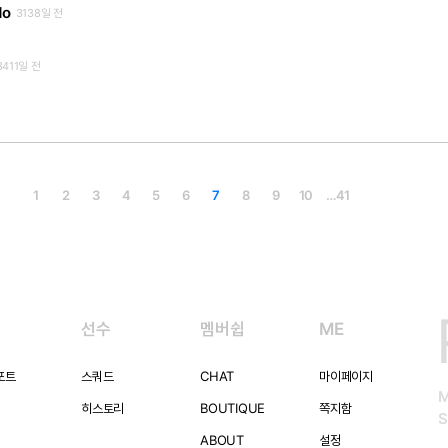
do
3138일 전
3411일 전
1
2
3
4
5
6
7
8
9
10
…
41
선수
멤버쉽
ME
포트
스쿼드
CHAT
마이페이지
히스토리
BOUTIQUE
쪽지함
S
ABOUT
설정