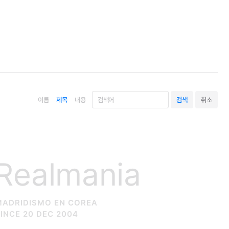
이름
제목
내용
Realmania
MADRIDISMO EN COREA
INCE 20 DEC 2004