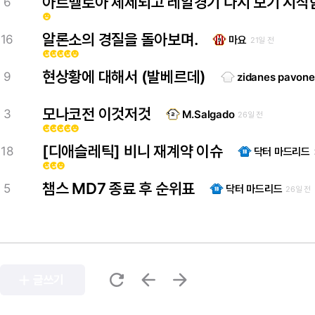
아르벨로아 체제되고 레알경기 다시 보기 시작
6
emoji_emotions
알론소의 경질을 돌아보며.
16
마요
21일 전
emoji_emotions
emoji_emotions
emoji_emotions
emoji_emotions
emoji_emotions
현상황에 대해서 (발베르데)
9
zidanes pavone
모나코전 이것저것
3
M.Salgado
26일 전
emoji_emotions
emoji_emotions
emoji_emotions
emoji_emotions
emoji_emotions
[디애슬레틱] 비니 재계약 이슈
18
닥터 마드리드
emoji_emotions
emoji_emotions
emoji_emotions
챔스 MD7 종료 후 순위표
5
닥터 마드리드
26일 전
refresh
arrow_back
arrow_forward
add
글쓰기