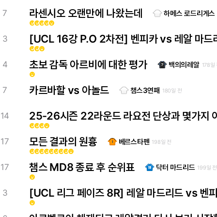
라센시오 오랜만에 나왔는데
7
하메스 로드리게스
emoji_emotions
emoji_emotions
emoji_emotions
emoji_emotions
emoji_emotions
[UCL 16강 P.O 2차전] 벤피카 vs 레알 마
3
emoji_emotions
emoji_emotions
emoji_emotions
초보 감독 아르비에 대한 평가
4
백의의레알
178일
emoji_emotions
카르바할 vs 아놀드
7
챔스3연패
180일 전
25-26시즌 22라운드 라요전 단상과 몇가지 
14
emoji_emotions
emoji_emotions
emoji_emotions
emoji_emotions
모든 결과의 원흉
17
베르스타펜
198일 전
emoji_emotions
emoji_emotions
emoji_emotions
emoji_emotions
emoji_emotions
emoji_emotions
emoji_emotions
emoji_emotions
emoji_emotions
챔스 MD8 종료 후 순위표
17
닥터 마드리드
199일 전
emoji_emotions
[UCL 리그 페이즈 8R] 레알 마드리드 vs 벤
3
emoji_emotions