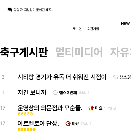
베르스타펜
:
국왕컵을 들면 리그를 못 들고…
question_answer
강망고
:
국왕컵이 문제긴 하죠..
La Decimoquinta
:
국왕컵에서 매번 이기겠다고 매경기 풀전력 돌렸으면 리그나 챔스중 하나는 탈이 났을거
베르스타펜
:
국왕컵 따려면 뎁스가 중요하죠
NEW 
La Decimoquinta
:
근데 트레블 못하는건 리그, 챔스 문제때문이 아니라 전부 국왕컵 때문이었을걸요?
로그인
회원가입
베르스타펜
:
어차피 내년에 올텐데 하면거
베르스타펜
:
이미 현재 꾸레 분들 중에 몇몇은 로드리 안지르길 바라는 사람들도 있어요
강망고
:
우리는 언제 트레블 해볼까요..
La Decimoquinta
:
그나마 이스코? 빼고 외부에서 사온 선수는 다 실패하다시피 했죠
축구게시판
멀티미디어
자유
라그
:
로드리 + 9번 영입이 최선인데 안되면 9번이 더 먼저긴 하죠
베르스타펜
:
국왕컵을 들면 리그를 못 들고…
시티랑 경기가 유독 더 쉬워진 시점이
3
챔스3
저긴 보니까
1
챔스3연패
155일 전
운영상의 의문점과 모순들.
17
마요
157일 전
emoji_emotions
emoji_emotions
emoji_emotions
emoji_emotions
emoji_emotions
아르벨로아 단상.
17
마요
173일 전
emoji_emotions
emoji_emotions
emoji_emotions
emoji_emotions
emoji_emotions
emoji_emotions