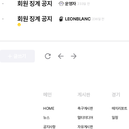
회원 징계 공지
-
운영자
233일 전
회원 징계 공지
-
LEONBLANC
236일 전
emoji_emotions
refresh
arrow_back
arrow_forward
add
글쓰기
메인
게시판
경기
HOME
축구게시판
매치리포트
뉴스
멀티미디어
일정
공지사항
자유게시판