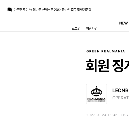
no6Redondo
:
데뷔해가 고점이었던듯합니다
question_answer
마르코 로이스
:
헤나투 산체스도 20대 중반엔 축구 잘했거든요
마르코 로이스
:
큰부상도 없었고 나이도 여전히 젊은데
La Decimoquinta
:
카마빙가는 왜 실력이 정체도 아니고 갈수록 퇴보하는건지 참...
NEW 
San Iker
:
카마빙가 답이 없다는 게 이번 프리시즌 경기들에서도 나오는 중이죠.
로그인
회원가입
뉴스봇
:
AS) 카스티야 매각 러시 지속 전망
뉴스봇
:
AS) 비니시우스, 카마빙가 지지 선언
뉴스봇
:
MARCA) 라리가 26-27 프리시즌 일정 공개
Ibrahimovic
:
빙가가 아무래도 안팔리는거 같은데 부아디 재임대 보내놓고 빙가 1년만 더 가면 안될려나요 ㅎㅎ 우리 팀 정도면 보드진 의지만 있으면 노려 볼법 한데 아쉽네요
스코월드
:
이미 시티쪽으로 많이 기울어진 상황이기도 하구요
GREEN REALMANIA
no6Redondo
:
데뷔해가 고점이었던듯합니다
회원
징
LEONB
OPERAT
2023.01.24 13:32 · 110