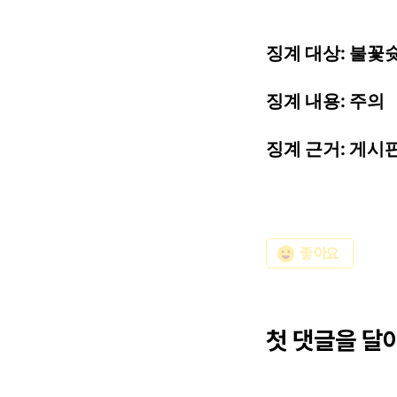
징계
대상:
불꽃슛피
징계
내용:
주의
징계
근거:
게시
emoji_emotions
좋아요
첫 댓글을 달