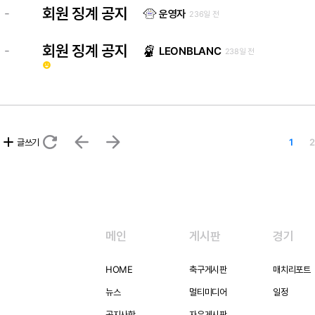
회원 징계 공지
-
운영자
236일 전
회원 징계 공지
-
LEONBLANC
238일 전
emoji_emotions
refresh
arrow_back
arrow_forward
add
글쓰기
1
2
메인
게시판
경기
HOME
축구게시판
매치리포트
뉴스
멀티미디어
일정
공지사항
자유게시판