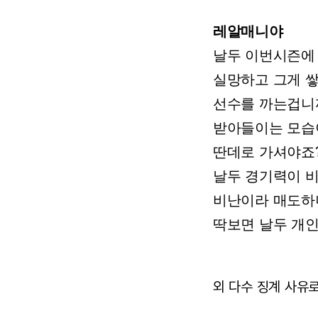
레알매니야
날두
이번시즌에
실망하고
그게
쌓
선수를
까는겁니까
받아들이는
모습
딴데로
가셔야죠
날두
경기력이
비난이라
매도하
딱보면
날두
개
외 다수 징계 사유