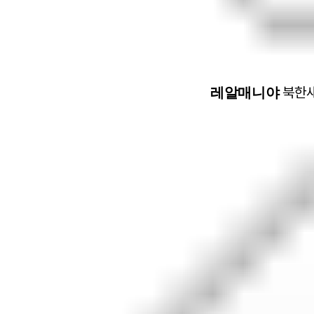
레알매니야
북한