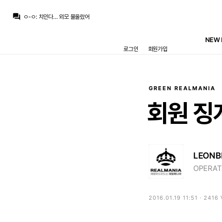
챔스3연패
:
와 ㄷㄷ 마지막 컷백 내주는거까지
question_answer
ㅇ-ㅇ
:
치인다… 외모 물올랐어
ㅇ-ㅇ
:
m.fmkorea.com/index.php?mid=football_world&category=233499071&document_srl=10190273886
뉴스봇
:
The Athletic) 축구 최악의 이적 논란 톱10
NEW 
닥터 둠
:
농담 중에 놀란이 어벤져스 찍으면 마크 러팔로가 몸무게 200킬로 넘을때까지 영화 안 찍을거라고...
로그인
회원가입
닥터 둠
:
m.fmkorea.com/best/10189536467
떼오
:
풀컨디션이면 기대되긴함
떼오
:
무리뉴 얘기로는 베실바 신체상태 낮은 상태로 출전한거라던데
떼오
:
갈릴 수 밖에 없는듯..
닥터 둠
:
기자: 브뉴데 쿠키 영상에 대해서 알고 있는 것 있습니까? / 가필드: 몰루?
GREEN REALMANIA
챔스3연패
:
와 ㄷㄷ 마지막 컷백 내주는거까지
회원
징
LEONB
OPERAT
2016.01.19 11:51 · 2416