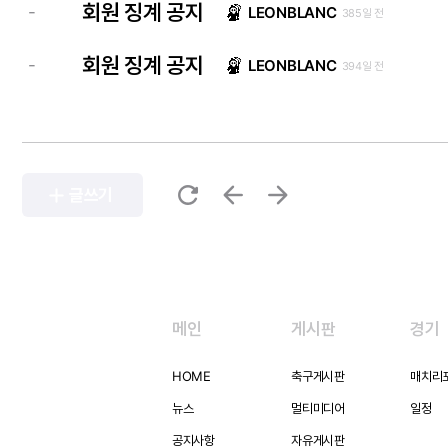
회원 징계 공지
-
LEONBLANC
385일 전
회원 징계 공지
-
LEONBLANC
394일 전
refresh
arrow_back
arrow_forward
add
글쓰기
메인
게시판
경기
HOME
축구게시판
매치리
뉴스
멀티미디어
일정
공지사항
자유게시판