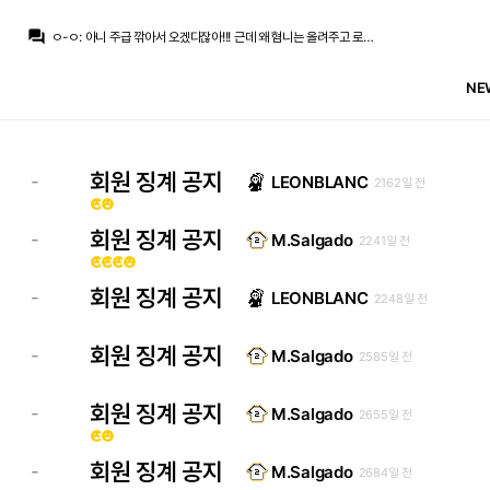
ㅇ-ㅇ
:
로드리 레알팬 맞아요 모하니님…
question_answer
ㅇ-ㅇ
:
아니 주급 깎아서 오겠다잖아!!! 근데 왜 혐니는 올려주고 로드리 안사주는거야!
Jude Bellingham
:
맨시티의 전략이 성공했네... 우리 초기 40~50m 거절하고 경쟁 붙을팀 기다려서 이적료 올리기 성공
모하니
:
Itk 호앙산 6개월전에 비닐재계약 확정 띄웠는데 선수맘을 알수가 있을까요? 로드리 형이 레알팬이지 로드리는 그냥 스페인복귀 원한다만 본인입으로 말했죠
NE
초금아
:
대깨레였든 아니었든 가능성을 열었다는거니까
ㅇ-ㅇ
:
개같은거임 페레즈랑 호앙산한테
ㅇ-ㅇ
:
지금은 그냥 아 쩔수없지 분위기라
초금아
:
네 근데 지금 그런분위기가 이니니
ㅇ-ㅇ
:
바르샤 링크 처음 떳을때 다들 헛소리라 한 이유도 그런부분이라
회원 징계 공지
-
LEONBLANC
2162일 전
ㅇ-ㅇ
:
마드리드스타여서
emoji_emotions
emoji_emotions
ㅇ-ㅇ
:
로드리 레알팬 맞아요 모하니님…
회원 징계 공지
-
M.Salgado
2241일 전
emoji_emotions
emoji_emotions
emoji_emotions
emoji_emotions
회원 징계 공지
-
LEONBLANC
2248일 전
회원 징계 공지
-
M.Salgado
2585일 전
회원 징계 공지
-
M.Salgado
2655일 전
emoji_emotions
emoji_emotions
회원 징계 공지
-
M.Salgado
2684일 전