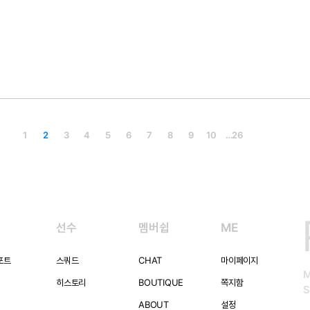
1
2
3
4
5
6
7
8
9
10
…
26
선수
멤버쉽
ME
포트
스쿼드
CHAT
마이페이지
히스토리
BOUTIQUE
쪽지함
S
ABOUT
설정