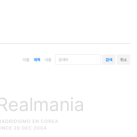
이름
제목
내용
Realmania
MADRIDISMO EN COREA
INCE 20 DEC 2004